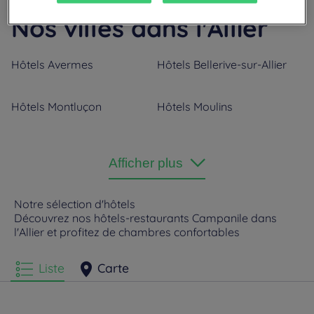
Nos villes dans l'Allier
Hôtels
Avermes
Hôtels
Bellerive-sur-Allier
Hôtels
Montluçon
Hôtels
Moulins
Hôtels
Saint-Victor
Hôtels
Vichy
Afficher plus
Notre sélection d'hôtels
Découvrez nos hôtels-restaurants Campanile dans
l'Allier et profitez de chambres confortables
Liste
Carte