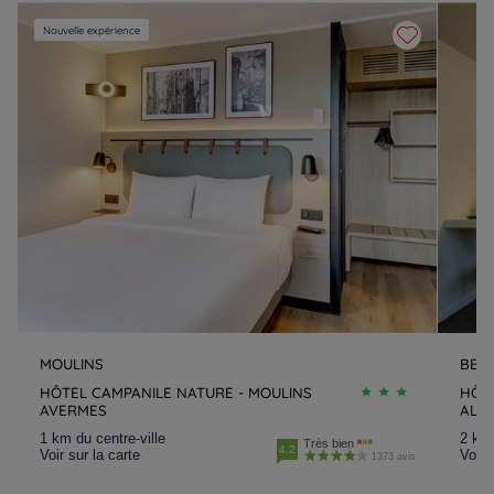
Nouvelle expérience
MOULINS
BELL
HÔTEL CAMPANILE NATURE - MOULINS
HÔTE
AVERMES
ALLI
1 km du centre-ville
2 km 
Très bien
4.2
Voir sur la carte
Voir 
1373 avis