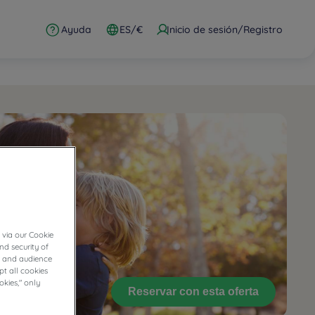
Ayuda
ES/€
Inicio de sesión/Registro
 via our Cookie
nd security of
cs and audience
t all cookies
okies," only
Reservar con esta oferta