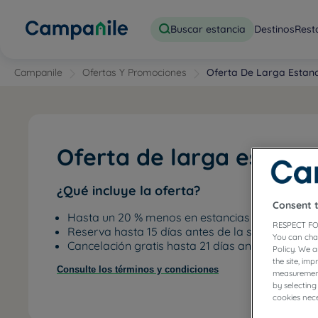
Buscar estancia
Destinos
Rest
Campanile
Ofertas Y Promociones
Oferta De Larga Estanc
Oferta de larga estanci
¿Qué incluye la oferta?
Consent 
Hasta un 20 % menos en estancias mín. de 3 no
RESPECT FO
Reserva hasta 15 días antes de la salida
You can cha
Cancelación gratis hasta 21 días antes
Policy. We 
the site, im
Consulte los términos y condiciones
measurement
by selecting
cookies nece