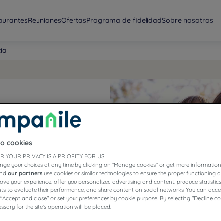
aurantes
Reuniones
Ofertas
Programa de fidelidad
Sobre nosotros
ia
a
to cookies
ches
R YOUR PRIVACY IS A PRIORITY FOR US
nge your choices at any time by clicking on "Manage cookies" or get more information
and
our partners
use cookies or similar technologies to ensure the proper functioning a
prove your experience, offer you personalized advertising and content, produce statisti
s to evaluate their performance, and share content on social networks. You can accep
 "Accept and close" or set your preferences by cookie purpose. By selecting "Decline co
ssary for the site's operation will be placed.