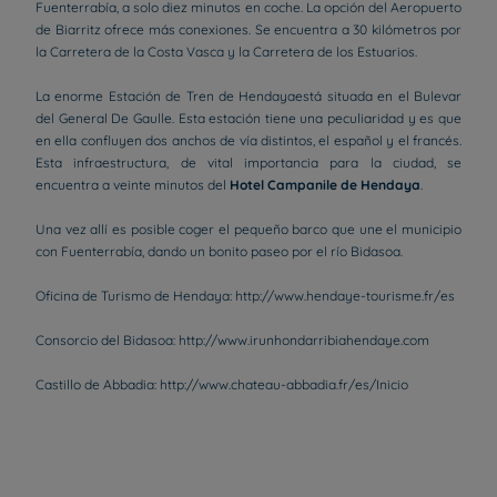
Fuenterrabía, a solo diez minutos en coche. La opción del Aeropuerto
de Biarritz ofrece más conexiones. Se encuentra a 30 kilómetros por
la Carretera de la Costa Vasca y la Carretera de los Estuarios.
La enorme Estación de Tren de Hendayaestá situada en el Bulevar
del General De Gaulle. Esta estación tiene una peculiaridad y es que
en ella confluyen dos anchos de vía distintos, el español y el francés.
Esta infraestructura, de vital importancia para la ciudad, se
encuentra a veinte minutos del
Hotel Campanile de Hendaya
.
Una vez allí es posible coger el pequeño barco que une el municipio
con Fuenterrabía, dando un bonito paseo por el río Bidasoa.
Oficina de Turismo de Hendaya: http://www.hendaye-tourisme.fr/es
Consorcio del Bidasoa: http://www.irunhondarribiahendaye.com
Castillo de Abbadia: http://www.chateau-abbadia.fr/es/Inicio
Hoteles en Paris
Hoteles en Burdeos
Hoteles en Amsterdam
Hotels in Berlin