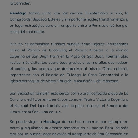
la Corniche”.
Hendaya
forma, junto con las vecinas Fuenterrabía e Irún, la
Comarca del Bidasoa. Este es un importante núcleo transfronterizo y
un lugar estratégico para el transporte entre la Península Ibérica y el
resto del continente.
Irún no es demasiado turístico aunque tiene lugares interesantes
como el Palacio de Urdanibia, el Palacio Arbelaiz o la icónica
columna de San Juan Harri en la Plaza de San Juan. Fuenterrabía
recibe más visitantes, sobre todo gracias a las murallas que rodean
el pueblo y las puertas que dan acceso al mismo. Otros edificios
importantes son el Palacio de Zuloaga, la Casa Consistorial o la
Iglesia parroquial de Santa María de la Asunción y del Manzano.
San Sebastián también está cerca, con su archiconocida playa de La
Concha o edificios emblemáticos como el Teatro Victoria Eugenia o
el Kursaal. Del lado francés vale la pena recorrer el Sendero del
Litoral hasta San Juan de Luz.
Se puede viajar a
Hendaya
de muchas maneras, por ejemplo en
barco y alquilando un amarre temporal en su puerto. Para los más
clásicos se puede llegar en avión al Aeropuerto de San Sebastián, en