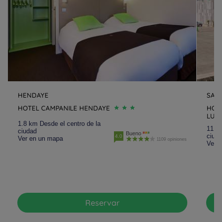
HENDAYE
SAIN
HOTEL CAMPANILE HENDAYE
HOTE
LUZ
1.8 km Desde el centro de la
11.7 
ciudad
Bueno
ciud
4.0
Ver en un mapa
1109 opiniones
Ver 
Reservar