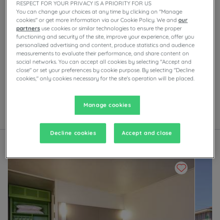
RESPECT FOR YOUR PRIVACY IS A PRIORITY FOR US
You can change your choices at any time by clicking on "Manage
cookies" or get more information via our Cookie Policy. We and
our
partners
use cookies or similar technologies to ensure the proper
Nuestros hoteles en Hendaya
functioning and security of the site, improve your experience, offer you
Disfrute de la comodidad de las habitaciones del
personalized advertising and content, produce statistics and audience
measurements to evaluate their performance, and share content on
Campanile en Hendaya.Según el establecimiento,
social networks. You can accept all cookies by selecting "Accept and
encontrará aparcamiento privado, salas de reuniones,
close" or set your preferences by cookie purpose. By selecting "Decline
restaurantes con bufé de autoservicio o platos a la
cookies," only cookies necessary for the site's operation will be placed.
carta, así como actividades de entretenimiento por las
noches.
Manage cookies
Lista
Mapa
Decline cookies
Accept and close