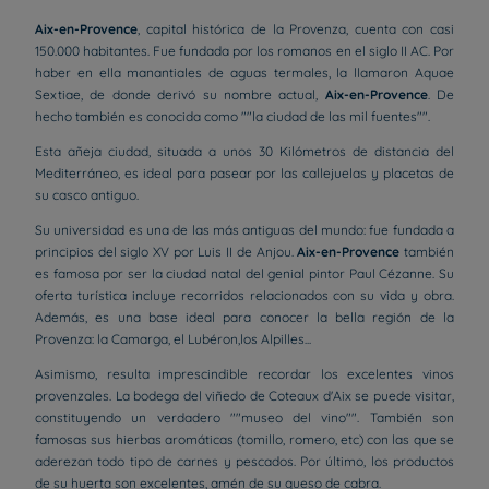
Aix-en-Provence
, capital histórica de la Provenza, cuenta con casi
150.000 habitantes. Fue fundada por los romanos en el siglo II AC. Por
haber en ella manantiales de aguas termales, la llamaron Aquae
Sextiae, de donde derivó su nombre actual,
Aix-en-Provence
. De
hecho también es conocida como ""la ciudad de las mil fuentes"".
Esta añeja ciudad, situada a unos 30 Kilómetros de distancia del
Mediterráneo, es ideal para pasear por las callejuelas y placetas de
su casco antiguo.
Su universidad es una de las más antiguas del mundo: fue fundada a
principios del siglo XV por Luis II de Anjou.
Aix-en-Provence
también
es famosa por ser la ciudad natal del genial pintor Paul Cézanne. Su
oferta turística incluye recorridos relacionados con su vida y obra.
Además, es una base ideal para conocer la bella región de la
Provenza: la Camarga, el Lubéron,los Alpilles...
Asimismo, resulta imprescindible recordar los excelentes vinos
provenzales. La bodega del viñedo de Coteaux d'Aix se puede visitar,
constituyendo un verdadero ""museo del vino"". También son
famosas sus hierbas aromáticas (tomillo, romero, etc) con las que se
aderezan todo tipo de carnes y pescados. Por último, los productos
de su huerta son excelentes, amén de su queso de cabra.