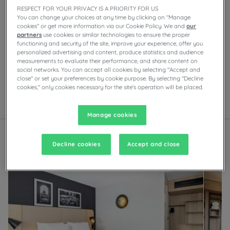
RESPECT FOR YOUR PRIVACY IS A PRIORITY FOR US
You can change your choices at any time by clicking on "Manage
Nuestros hoteles en Aix-en-Provence
cookies" or get more information via our Cookie Policy. We and
our
Disfrute de la comodidad de las habitaciones del
partners
use cookies or similar technologies to ensure the proper
Campanile en Aix-en-Provence.Según el
functioning and security of the site, improve your experience, offer you
establecimiento, encontrará aparcamiento privado,
personalized advertising and content, produce statistics and audience
salas de reuniones, restaurantes con bufé de
measurements to evaluate their performance, and share content on
social networks. You can accept all cookies by selecting "Accept and
autoservicio o platos a la carta, así como actividades
close" or set your preferences by cookie purpose. By selecting "Decline
de entretenimiento por las noches.
cookies," only cookies necessary for the site's operation will be placed.
Lista
Mapa
Manage cookies
Decline cookies
Accept and close
Hotel renovado
Hotel