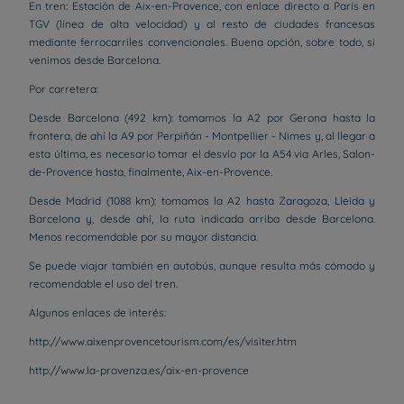
En tren: Estación de Aix-en-Provence, con enlace directo a París en
TGV (línea de alta velocidad) y al resto de ciudades francesas
mediante ferrocarriles convencionales. Buena opción, sobre todo, si
venimos desde Barcelona.
Por carretera:
Desde Barcelona (492 km): tomamos la A2 por Gerona hasta la
frontera, de ahí la A9 por Perpiñán - Montpellier - Nimes y, al llegar a
esta última, es necesario tomar el desvío por la A54 via Arles, Salon-
de-Provence hasta, finalmente, Aix-en-Provence.
Desde Madrid (1088 km): tomamos la A2 hasta Zaragoza, Lleida y
Barcelona y, desde ahí, la ruta indicada arriba desde Barcelona.
Menos recomendable por su mayor distancia.
Se puede viajar también en autobús, aunque resulta más cómodo y
recomendable el uso del tren.
Algunos enlaces de interés:
http://www.aixenprovencetourism.com/es/visiter.htm
http://www.la-provenza.es/aix-en-provence
Hoteles en Paris