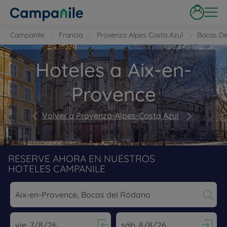
Campanile
Francia
Provenza Alpes Costa Azul
Bocas De
Hoteles a Aix-en-
Provence
Volver a Provenza-Alpes-Costa Azul
RESERVE AHORA EN NUESTROS
HOTELES CAMPANILE