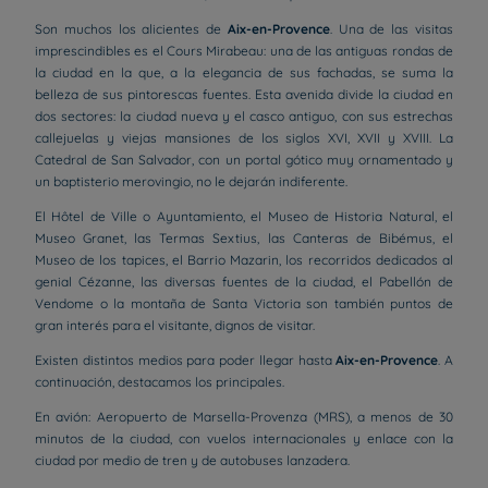
Son muchos los alicientes de
Aix-en-Provence
. Una de las visitas
imprescindibles es el Cours Mirabeau: una de las antiguas rondas de
la ciudad en la que, a la elegancia de sus fachadas, se suma la
belleza de sus pintorescas fuentes. Esta avenida divide la ciudad en
dos sectores: la ciudad nueva y el casco antiguo, con sus estrechas
callejuelas y viejas mansiones de los siglos XVI, XVII y XVIII. La
Catedral de San Salvador, con un portal gótico muy ornamentado y
un baptisterio merovingio, no le dejarán indiferente.
El Hôtel de Ville o Ayuntamiento, el Museo de Historia Natural, el
Museo Granet, las Termas Sextius, las Canteras de Bibémus, el
Museo de los tapices, el Barrio Mazarin, los recorridos dedicados al
genial Cézanne, las diversas fuentes de la ciudad, el Pabellón de
Vendome o la montaña de Santa Victoria son también puntos de
gran interés para el visitante, dignos de visitar.
Existen distintos medios para poder llegar hasta
Aix-en-Provence
. A
continuación, destacamos los principales.
En avión: Aeropuerto de Marsella-Provenza (MRS), a menos de 30
minutos de la ciudad, con vuelos internacionales y enlace con la
ciudad por medio de tren y de autobuses lanzadera.