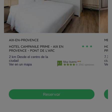
AIX-EN-PROVENCE
MEY
HOTEL CAMPANILE PRIME - AIX EN
HOTE
PROVENCE - PONT DE L'ARC
PRO
2 km Desde el centro de la
7.3 k
ciudad
ciud
Muy bueno
4.2
Ver en un mapa
Ver 
2541 opiniones
Reservar