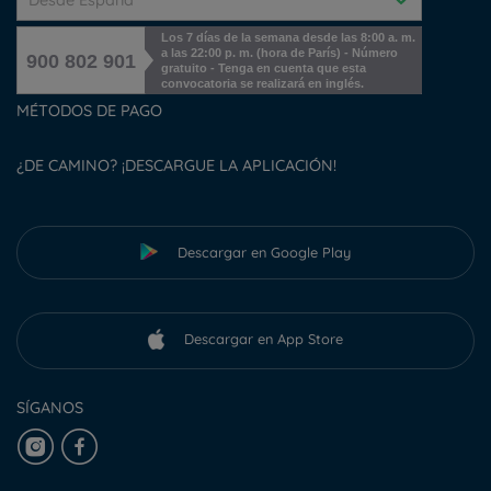
Desde España
Los 7 días de la semana desde las 8:00 a. m.
a las 22:00 p. m. (hora de París) - Número
900 802 901
gratuito - Tenga en cuenta que esta
convocatoria se realizará en inglés.
MÉTODOS DE PAGO
¿DE CAMINO? ¡DESCARGUE LA APLICACIÓN!
Descargar en Google Play
Descargar en App Store
SÍGANOS