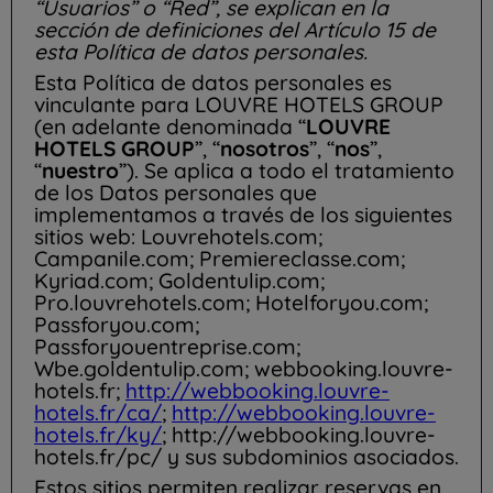
“Usuarios” o “Red”, se explican en la
sección de definiciones del Artículo 15 de
esta Política de datos personales.
Esta Política de datos personales es
vinculante para LOUVRE HOTELS GROUP
(en adelante denominada “
LOUVRE
HOTELS GROUP
”, “
nosotros
”, “
nos
”,
“
nuestro
”). Se aplica a todo el tratamiento
de los Datos personales que
implementamos a través de los siguientes
sitios web: Louvrehotels.com;
Campanile.com; Premiereclasse.com;
Kyriad.com; Goldentulip.com;
Pro.louvrehotels.com; Hotelforyou.com;
Passforyou.com;
Passforyouentreprise.com;
Wbe.goldentulip.com; webbooking.louvre-
hotels.fr;
http://webbooking.louvre-
hotels.fr/ca/
;
http://webbooking.louvre-
hotels.fr/ky/
; http://webbooking.louvre-
hotels.fr/pc/ y sus subdominios asociados.
Estos sitios permiten realizar reservas en