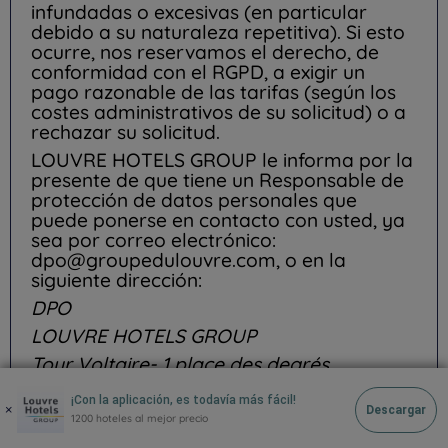
infundadas o excesivas (en particular
debido a su naturaleza repetitiva). Si esto
ocurre, nos reservamos el derecho, de
conformidad con el RGPD, a exigir un
pago razonable de las tarifas (según los
costes administrativos de su solicitud) o a
rechazar su solicitud.
LOUVRE HOTELS GROUP le informa por la
presente de que tiene un Responsable de
protección de datos personales que
puede ponerse en contacto con usted, ya
sea por correo electrónico:
dpo@groupedulouvre.com, o en la
siguiente dirección:
DPO
LOUVRE HOTELS GROUP
Tour Voltaire- 1 place des degrés
92700 PUTEAUX
¡Con la aplicación, es todavía más fácil!
×
Descargar
Usted tiene todo el derecho a oponerse a
1200 hoteles al mejor precio
la prospección comercial: de modo que