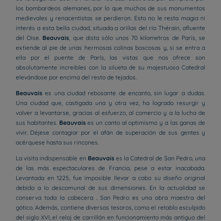
los bombardeos alemanes, por lo que muchos de sus monumentos
medievales y renacentistas se perdieron. Esto no le resta magia ni
interés a esta bella ciudad, situada a orillas del río Thérain, afluente
del Oise.
Beauvais
, que dista sólo unos 70 kilometros de París, se
extiende al pie de unas hermosas colinas boscosas y, si se entra a
ella por el puente de París, las vistas que nos ofrece son
absolutamente increíbles con la silueta de su majestuosa Catedral
elevándose por encima del resto de tejados.
Beauvais
es una ciudad rebosante de encanto, sin lugar a dudas.
Una ciudad que, castigada una y otra vez, ha logrado resurgir y
volver a levantarse, gracias al esfuerzo, al comercio y a la lucha de
sus habitantes.
Beauvais
es un canto al optimismo y a las ganas de
vivir. Déjese contagiar por el afán de superación de sus gentes y
acérquese hasta sus rincones.
La visita indispensable en
Beauvais
es la Catedral de San Pedro, una
de las más espectaculares de Francia, pese a estar inacabada.
Levantada en 1225, fue imposible llevar a cabo su diseño original
debido a lo descomunal de sus dimensiones. En la actualidad se
conserva toda la cabecera . San Pedro es una obra maestra del
gótico. Además, contiene diversos tesoros, como el retablo esculpido
del siglo XVI, el reloj de carrillón en funcionamiento más antiguo del