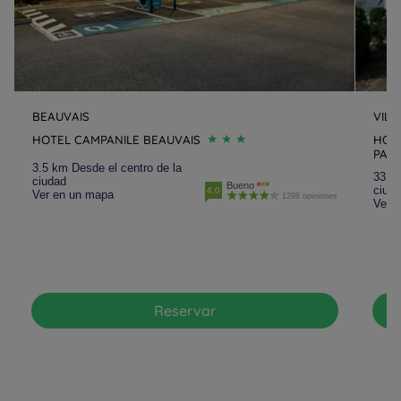
BEAUVAIS
VILL
HOTEL CAMPANILE BEAUVAIS
HOTE
PAU
3.5 km Desde el centro de la
33.6 
ciudad
Bueno
ciud
4.0
Ver en un mapa
1298 opiniones
Ver 
Reservar