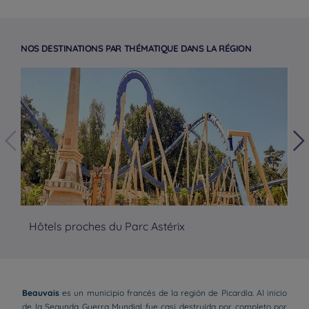
NOS DESTINATIONS PAR THÉMATIQUE DANS LA RÉGION
Hôtels proches du Parc Astérix
Hô
Beauvais
es un municipio francés de la región de Picardía. Al inicio
de la Segunda Guerra Mundial fue casi destruída por completo por