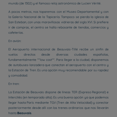
mundo (de 1302) y el famoso reloj astronómico de Lucien Vérité.
A pocos metros, nos toparemos con el Museo Departamental y con
la Galería Nacional de la Tapicería. Tampoco se pierda la iglesia de
San Esteban, con unas maravillosas vidrieras del siglo XVI. Si prefiere
ir de compras, el centro se halla rebosante de tiendas, comercios y
cafeterías.
En avión:
El Aeropuerto internacional de Beauvais-Tillé recibe un sinfín de
vuelos directos desde diversas ciudades españolas,
fundamentalmente ""low cost"". Para llegar a la ciudad, disponemos
de autobuses-lanzadera que conectan el aeropuerto con el centro y
la Estación de Tren. Es una opción muy recomendable por su rapidez
y comodidad.
En tren:
La Estación de Beauvais dispone de líneas TER (Expreso Regional) e
Intercités (en temporada alta). Es una buena opción ya que podemos
llegar hasta París mediante TGV (Tren de Alta Velocidad) y conectar
posteriormente desde allí con los trenes ordinarios que nos llevarán
hasta
Beauvais
.