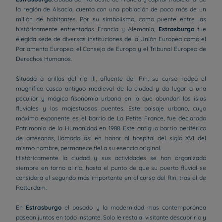
la región de Alsacia, cuenta con una población de poco más de un
millón de habitantes. Por su simbolismo, como puente entre las
históricamente enfrentadas Francia y Alemania,
Estrasburgo
fue
elegida sede de diversas instituciones de la Unión Europea como el
Parlamento Europeo, el Consejo de Europa y el Tribunal Europeo de
Derechos Humanos.
Situada a orillas del río Ill, afluente del Rin, su curso rodea el
magnífico casco antiguo medieval de la ciudad y da lugar a una
peculiar y mágica fisonomía urbana en la que abundan las islas
fluviales y los majestuosos puentes. Este paisaje urbano, cuyo
máximo exponente es el barrio de La Petite France, fue declarado
Patrimonio de la Humanidad en 1988. Este antiguo barrio periférico
de artesanos, llamado así en honor al hospital del siglo XVI del
mismo nombre, permanece fiel a su esencia original.
Históricamente la ciudad y sus actividades se han organizado
siempre en torno al río, hasta el punto de que su puerto fluvial se
considera el segundo más importante en el curso del Rin, tras el de
Rotterdam.
En
Estrasburgo
el pasado y la modernidad mas contemporánea
pasean juntos en todo instante. Solo le resta al visitante descubrirlo y