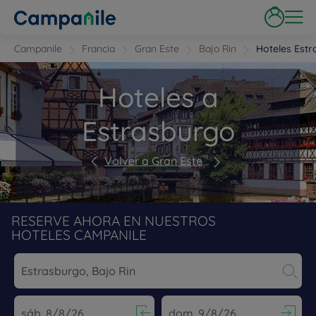
Campanile
Francia
Gran Este
Bajo Rin
Hoteles Est
Hoteles a
Estrasburgo
Volver a Gran Este
RESERVE AHORA EN NUESTROS
HOTELES CAMPANILE