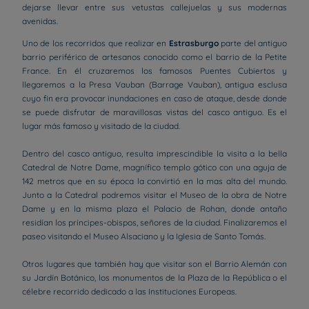
dejarse llevar entre sus vetustas callejuelas y sus modernas
avenidas.
Uno de los recorridos que realizar en
Estrasburgo
parte del antiguo
barrio periférico de artesanos conocido como el barrio de la Petite
France. En él cruzaremos los famosos Puentes Cubiertos y
llegaremos a la Presa Vauban (Barrage Vauban), antigua esclusa
cuyo fin era provocar inundaciones en caso de ataque, desde donde
se puede disfrutar de maravillosas vistas del casco antiguo. Es el
lugar más famoso y visitado de la ciudad.
Dentro del casco antiguo, resulta imprescindible la visita a la bella
Catedral de Notre Dame, magnífico templo gótico con una aguja de
142 metros que en su época la convirtió en la mas alta del mundo.
Junto a la Catedral podremos visitar el Museo de la obra de Notre
Dame y en la misma plaza el Palacio de Rohan, donde antaño
residían los príncipes-obispos, señores de la ciudad. Finalizaremos el
paseo visitando el Museo Alsaciano y la Iglesia de Santo Tomás.
Otros lugares que también hay que visitar son el Barrio Alemán con
su Jardín Botánico, los monumentos de la Plaza de la República o el
célebre recorrido dedicado a las Instituciones Europeas.