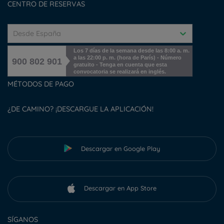
CENTRO DE RESERVAS
Desde España
Los 7 días de la semana desde las 8:00 a. m.
a las 22:00 p. m. (hora de París) - Número
900 802 901
gratuito - Tenga en cuenta que esta
convocatoria se realizará en inglés.
MÉTODOS DE PAGO
¿DE CAMINO? ¡DESCARGUE LA APLICACIÓN!
Descargar en Google Play
Descargar en App Store
SÍGANOS