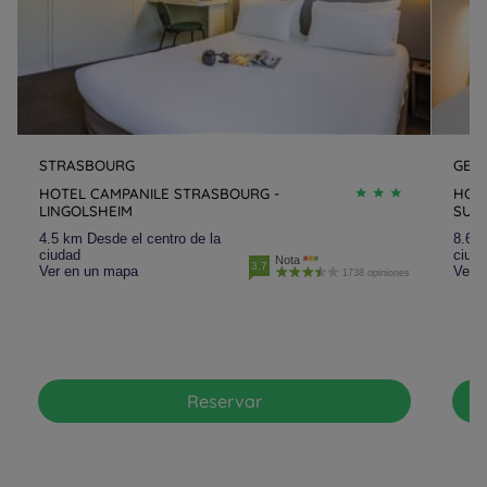
STRASBOURG
GEIS
HOTEL CAMPANILE STRASBOURG -
HOT
LINGOLSHEIM
SUD 
4.5 km Desde el centro de la
8.6 k
ciudad
ciud
Nota
3.7
Ver en un mapa
Ver 
1738 opiniones
Reservar