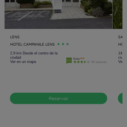
LENS
SAIN
HOTEL CAMPANILE LENS
HOTE
2.9 km Desde el centro de la
14.1 
ciudad
ciud
Nota
3.6
Ver en un mapa
Ver 
780 opiniones
Reservar