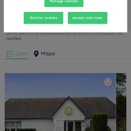
Manage cookies
Nuestros hoteles en Lens
Disfrute de la comodidad de las habitaciones del
Campanile en Lens.Según el establecimiento,
Decline cookies
Accept and close
encontrará aparcamiento privado, salas de reuniones,
restaurantes con bufé de autoservicio o platos a la
carta, así como actividades de entretenimiento por las
noches.
Lista
Mapa