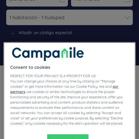
Navigate forward to interact with the calendar and select a dat
Navigate backward to interact wi
Añadir un código especial
Encontrar un hotel
Consent to cookies
RESPECT FOR YOUR PRIVACY IS A PRIORITY FOR US
You can change your choices at any time by clicking on "Manage
cookies" or get more information via our Cookie Policy. We and
our
partners
use cookies or similar technologies to ensure the proper
functioning and security of the site, improve your experience, offer you
¿Tiene previsto visitar Lens y busca un hotel? Campanile le
personalized advertising and content, produce statistics and audience
ofrece habitaciones cómodas y le invita a disfrutar de
measurements to evaluate their performance, and share content on
exclusivos momentos de relax al mejor precio.
social networks. You can accept all cookies by selecting "Accept and
close" or set your preferences by cookie purpose. By selecting "Decline
cookies," only cookies necessary for the site's operation will be placed.