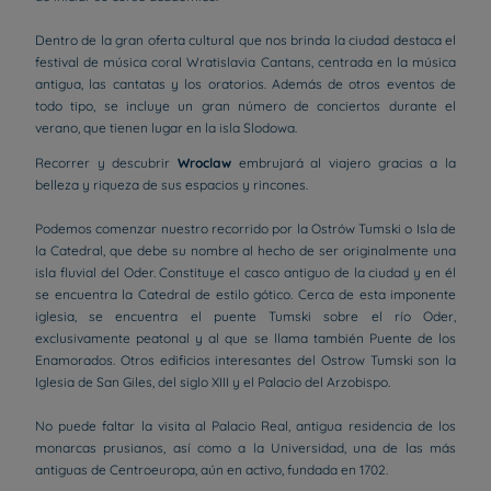
Dentro de la gran oferta cultural que nos brinda la ciudad destaca el
festival de música coral Wratislavia Cantans, centrada en la música
antigua, las cantatas y los oratorios. Además de otros eventos de
todo tipo, se incluye un gran número de conciertos durante el
verano, que tienen lugar en la isla Slodowa.
Recorrer y descubrir
Wroclaw
embrujará al viajero gracias a la
belleza y riqueza de sus espacios y rincones.
Podemos comenzar nuestro recorrido por la Ostrów Tumski o Isla de
la Catedral, que debe su nombre al hecho de ser originalmente una
isla fluvial del Oder. Constituye el casco antiguo de la ciudad y en él
se encuentra la Catedral de estilo gótico. Cerca de esta imponente
iglesia, se encuentra el puente Tumski sobre el río Oder,
exclusivamente peatonal y al que se llama también Puente de los
Enamorados. Otros edificios interesantes del Ostrow Tumski son la
Iglesia de San Giles, del siglo XIII y el Palacio del Arzobispo.
No puede faltar la visita al Palacio Real, antigua residencia de los
monarcas prusianos, así como a la Universidad, una de las más
antiguas de Centroeuropa, aún en activo, fundada en 1702.