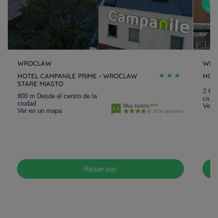
WROCLAW
WRO
HOTEL CAMPANILE PRIME - WROCLAW
HOT
STARE MIASTO
2.6 k
800 m Desde el centro de la
ciud
ciudad
Ver 
Muy bueno
4.2
Ver en un mapa
3104 opiniones
Reservar