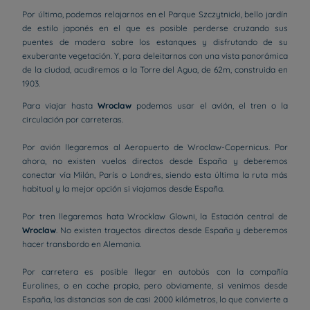
Por último, podemos relajarnos en el Parque Szczytnicki, bello jardín
de estilo japonés en el que es posible perderse cruzando sus
puentes de madera sobre los estanques y disfrutando de su
exuberante vegetación. Y, para deleitarnos con una vista panorámica
de la ciudad, acudiremos a la Torre del Agua, de 62m, construida en
1903.
Para viajar hasta
Wroclaw
podemos usar el avión, el tren o la
circulación por carreteras.
Por avión llegaremos al Aeropuerto de Wroclaw-Copernicus. Por
ahora, no existen vuelos directos desde España y deberemos
conectar vía Milán, París o Londres, siendo esta última la ruta más
habitual y la mejor opción si viajamos desde España.
Por tren llegaremos hata Wrocklaw Glowni, la Estación central de
Wroclaw
. No existen trayectos directos desde España y deberemos
hacer transbordo en Alemania.
Por carretera es posible llegar en autobús con la compañía
Eurolines, o en coche propio, pero obviamente, si venimos desde
España, las distancias son de casi 2000 kilómetros, lo que convierte a