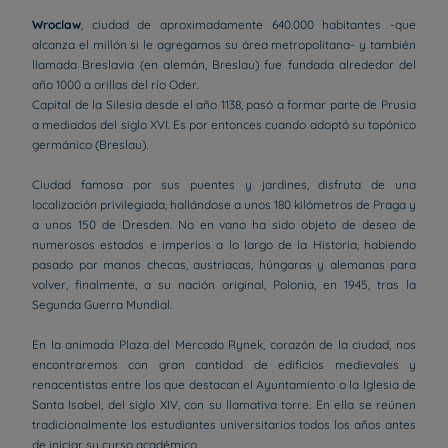
Wroclaw
, ciudad de aproximadamente 640.000 habitantes -que
alcanza el millón si le agregamos su área metropolitana- y también
llamada Breslavia (en alemán, Breslau) fue fundada alrededor del
año 1000 a orillas del río Oder.
Capital de la Silesia desde el año 1138, pasó a formar parte de Prusia
a mediados del siglo XVI. Es por entonces cuando adoptó su topónico
germánico (Breslau).
Ciudad famosa por sus puentes y jardines, disfruta de una
localización privilegiada, hallándose a unos 180 kilómetros de Praga y
a unos 150 de Dresden. No en vano ha sido objeto de deseo de
numerosos estados e imperios a lo largo de la Historia, habiendo
pasado por manos checas, austriacas, húngaras y alemanas para
volver, finalmente, a su nación original, Polonia, en 1945, tras la
Segunda Guerra Mundial.
En la animada Plaza del Mercado Rynek, corazón de la ciudad, nos
encontraremos con gran cantidad de edificios medievales y
renacentistas entre los que destacan el Ayuntamiento o la Iglesia de
Santa Isabel, del siglo XIV, con su llamativa torre. En ella se reúnen
tradicionalmente los estudiantes universitarios todos los años antes
de iniciar su curso académico.