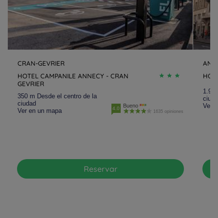
CRAN-GEVRIER
ANN
HOTEL CAMPANILE ANNECY - CRAN
HOT
GEVRIER
1.9 k
350 m Desde el centro de la
ciud
ciudad
Ver 
Bueno
4.0
Ver en un mapa
1635 opiniones
Reservar