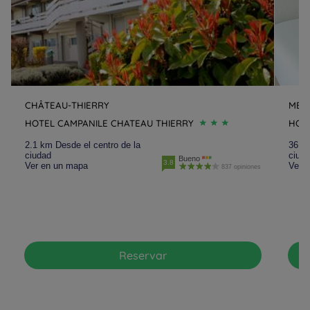
CHÂTEAU-THIERRY
MEA
HOTEL CAMPANILE CHATEAU THIERRY
HOTE
2.1 km Desde el centro de la
36.8 
ciudad
ciud
Bueno
3.8
Ver en un mapa
Ver 
837 opiniones
Reservar