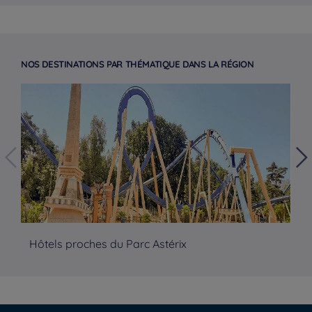
NOS DESTINATIONS PAR THÉMATIQUE DANS LA RÉGION
Hôtels proches du Parc Astérix
Hô
Hoteles en Paris
Hoteles en Burdeos
Hoteles en Amsterdam
Hotels in Berlin
Hoteles en Málaga