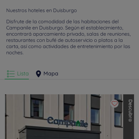
Nuestros hoteles en Duisburgo
Disfrute de la comodidad de las habitaciones del
Campanile en Duisburgo. Según el establecimiento,
encontrará aparcamiento privado, salas de reuniones,
restaurantes con bufé de autoservicio o platos a la
carta, así como actividades de entretenimiento por las
noches.
Lista
Mapa
D
e
s
c
u
b
r
a
l
a
s
o
t
r
a
s
m
a
r
c
a
s
d
e
L
o
u
v
r
e
H
o
t
e
l
s
G
r
o
u