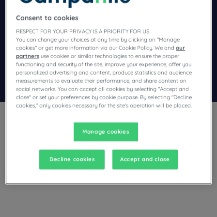
Navigate forward to interact with the calendar and select a dat
Navigate backward to interact wi
Consent to cookies
RESPECT FOR YOUR PRIVACY IS A PRIORITY FOR US
You can change your choices at any time by clicking on "Manage
cookies" or get more information via our Cookie Policy. We and
our
Añadir un código especial
partners
use cookies or similar technologies to ensure the proper
functioning and security of the site, improve your experience, offer you
personalized advertising and content, produce statistics and audience
Encontrar un hotel
measurements to evaluate their performance, and share content on
social networks. You can accept all cookies by selecting "Accept and
close" or set your preferences by cookie purpose. By selecting "Decline
cookies," only cookies necessary for the site's operation will be placed.
Manage cookies
¿Tiene previsto visitar Duisburgo y busca un hotel?
Decline cookies
Accept and close
Campanile le ofrece habitaciones cómodas y le invita a
disfrutar de exclusivos momentos de relax al mejor precio.