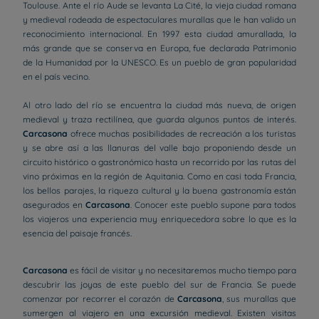
Toulouse. Ante el río Aude se levanta La Cité, la vieja ciudad romana
y medieval rodeada de espectaculares murallas que le han valido un
reconocimiento internacional. En 1997 esta ciudad amurallada, la
más grande que se conserva en Europa, fue declarada Patrimonio
de la Humanidad por la UNESCO. Es un pueblo de gran popularidad
en el país vecino.
Al otro lado del río se encuentra la ciudad más nueva, de origen
medieval y traza rectilínea, que guarda algunos puntos de interés.
Carcasona
ofrece muchas posibilidades de recreación a los turistas
y se abre así a las llanuras del valle bajo proponiendo desde un
circuito histórico o gastronómico hasta un recorrido por las rutas del
vino próximas en la región de Aquitania. Como en casi toda Francia,
los bellos parajes, la riqueza cultural y la buena gastronomía están
asegurados en
Carcasona
. Conocer este pueblo supone para todos
los viajeros una experiencia muy enriquecedora sobre lo que es la
esencia del paisaje francés.
Carcasona
es fácil de visitar y no necesitaremos mucho tiempo para
descubrir las joyas de este pueblo del sur de Francia. Se puede
comenzar por recorrer el corazón de
Carcasona
, sus murallas que
sumergen al viajero en una excursión medieval. Existen visitas