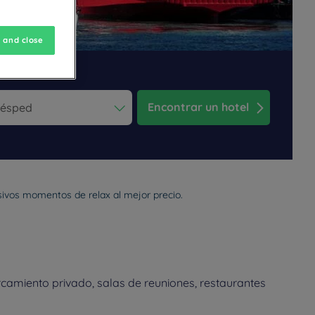
 and close
Encontrar un hotel
ess the question mark key to get the keyboard shortcuts for changi
dar and select a date. Press the question mark key to get the keyb
usivos momentos de relax al mejor precio.
camiento privado, salas de reuniones, restaurantes