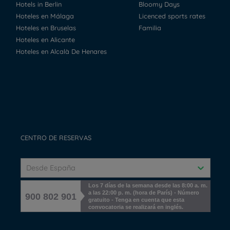
Hotels in Berlin
Bloomy Days
Hoteles en Málaga
Licenced sports rates
Hoteles en Bruselas
Familia
Hoteles en Alicante
Hoteles en Alcalà De Henares
CENTRO DE RESERVAS
Desde España
Los 7 días de la semana desde las 8:00 a. m.
a las 22:00 p. m. (hora de París) - Número
900 802 901
gratuito - Tenga en cuenta que esta
convocatoria se realizará en inglés.