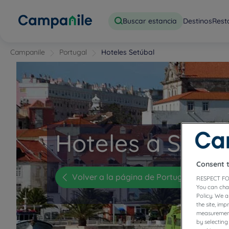
Buscar estancia
Destinos
Rest
Campanile
Portugal
Hoteles Setúbal
Hoteles a Setúb
Consent 
Volver a la página de Portugal
RESPECT FO
You can cha
Policy. We 
the site, im
measurement
by selecting