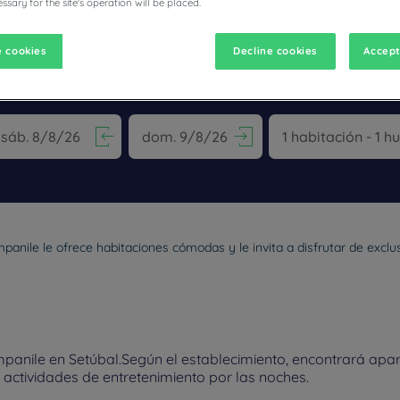
ssary for the site's operation will be placed.
 cookies
Decline cookies
Accept
CAMPANILE
vigate forward to interact with the calendar and select a date. Pr
Navigate backward to interact with the calen
mpanile le ofrece habitaciones cómodas y le invita a disfrutar de excl
panile en Setúbal.Según el establecimiento, encontrará apar
o actividades de entretenimiento por las noches.