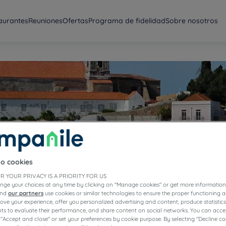
aurantes
Reuniones
Ofertas
Programa de fidelidad
Sobre nosotros
al
to cookies
R YOUR PRIVACY IS A PRIORITY FOR US
nge your choices at any time by clicking on "Manage cookies" or get more information
and
our partners
use cookies or similar technologies to ensure the proper functioning a
prove your experience, offer you personalized advertising and content, produce statisti
s to evaluate their performance, and share content on social networks. You can accep
 "Accept and close" or set your preferences by cookie purpose. By selecting "Decline co