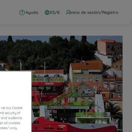
Ayuda
ES/€
Inicio de sesión/Registro
 via our Cookie
nd security of
cs and audience
t all cookies
okies," only