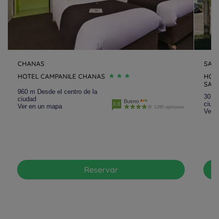
CHANAS
SAI
HOTEL CAMPANILE CHANAS
HOTE
SAI
960 m Desde el centro de la
30.3 
ciudad
Bueno
ciud
3.8
Ver en un mapa
1280 opiniones
Ver 
Reservar