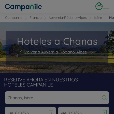
Campanile
Francia
Auvernia-Ródano-Alpes
Isère
Ho
Hoteles a Chanas
Volver a Auvernia-Ródano-Alpes
RESERVE AHORA EN NUESTROS
HOTELES CAMPANILE