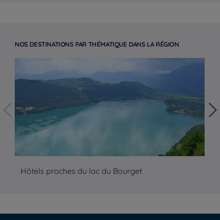
NOS DESTINATIONS PAR THÉMATIQUE DANS LA RÉGION
Hôtels proches du lac du Bourget
Hô
Hoteles en Paris
Hoteles en Burdeos
Hoteles en Amsterdam
Hotels in Berlin
Hoteles en Málaga
Avisos legales
Oferta Weekend