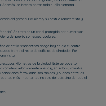
 de la ciudad. Al acabar la guerra, la ciudad sufrió un
 Además, se intentó borrar toda huella alemana,
ada obligatoria. Por último, su castillo renacentista y
Venecia”. Se trata de un canal protegido por numerosos
 Oder y del puerto son espectaculares.
fico de estilo renacentista acoge hoy en día el centro
stuosa frente al resto de edificios de alrededor. Por
una visita.
 a escasos kilómetros de la ciudad. Este aeropuerto
na carretera relativamente nueva y, en solo 90 minutos,
s conexiones ferroviarias son rápidas y buenas entre las
puertos más importantes no solo del país sino de todo el
rico.