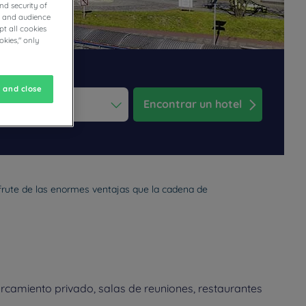
nd security of
cs and audience
t all cookies
okies," only
 and close
Encontrar un hotel
ess the question mark key to get the keyboard shortcuts for changi
dar and select a date. Press the question mark key to get the keyb
sfrute de las enormes ventajas que la cadena de
rcamiento privado, salas de reuniones, restaurantes