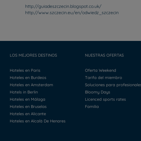
http://guiadeszczecin.blogspot.co.uk/
http://www.szczecin.eu/en/odwiedz_szczecin
LOS MEJORES DESTINOS
NUESTRAS OFERTAS
Hoteles en Paris
Oferta Weekend
Hoteles en Burdeos
Tarifa del miembro
Hoteles en Amsterdam
Soluciones para profesionale
Hotels in Berlin
Bloomy Days
Hoteles en Málaga
Licenced sports rates
Hoteles en Bruselas
Familia
Hoteles en Alicante
Hoteles en Alcalà De Henares