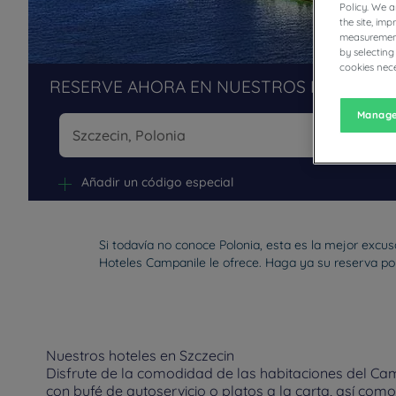
Policy. We 
the site, im
measurement
by selecting
cookies nece
RESERVE AHORA EN NUESTROS HOTELES 
Manage
Na
Añadir un código especial
Si todavía no conoce Polonia, esta es la mejor excu
Hoteles Campanile le ofrece. Haga ya su reserva por 
Nuestros hoteles en Szczecin
Disfrute de la comodidad de las habitaciones del Cam
con bufé de autoservicio o platos a la carta, así com