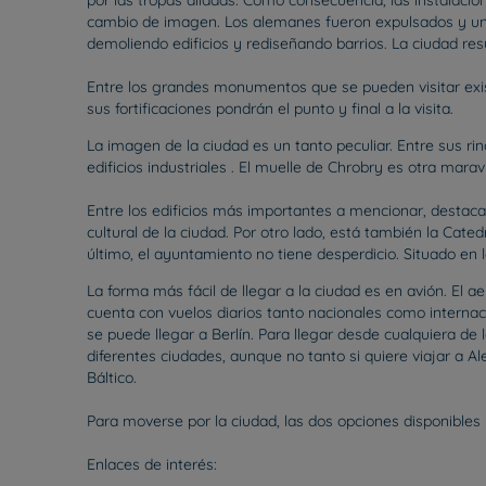
por las tropas aliadas. Como consecuencia, las instalacio
cambio de imagen. Los alemanes fueron expulsados y un 
demoliendo edificios y rediseñando barrios. La ciudad re
Entre los grandes monumentos que se pueden visitar exist
sus fortificaciones pondrán el punto y final a la visita.
La imagen de la ciudad es un tanto peculiar. Entre sus 
edificios industriales . El muelle de Chrobry es otra mara
Entre los edificios más importantes a mencionar, destaca 
cultural de la ciudad. Por otro lado, está también la Cated
último, el ayuntamiento no tiene desperdicio. Situado en l
La forma más fácil de llegar a la ciudad es en avión. El
cuenta con vuelos diarios tanto nacionales como internaci
se puede llegar a Berlín. Para llegar desde cualquiera de
diferentes ciudades, aunque no tanto si quiere viajar a A
Báltico.
Para moverse por la ciudad, las dos opciones disponibles p
Enlaces de interés: