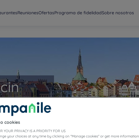
aurantes
Reuniones
Ofertas
Programa de fidelidad
Sobre nosotros
cin
to cookies
R YOUR PRIVACY IS A PRIORITY FOR US
nge your choices at any time by clicking on "Manage cookies" or get more information