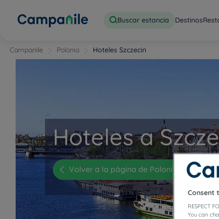
Buscar estancia
Destinos
Rest
Campanile
Polonia
Hoteles Szczecin
Hoteles a Szcze
Volver a la página de Polonia
Consent 
RESPECT FO
You can cha