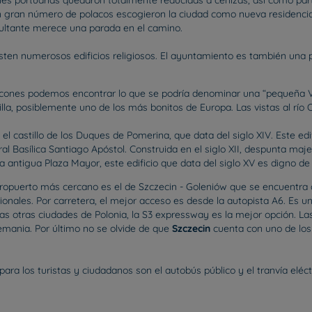
nes portuarias quedaron totalmente reducidas a cenizas, así como parte
gran número de polacos escogieron la ciudad como nueva residencia.
sultante merece una parada en el camino.
en numerosos edificios religiosos. El ayuntamiento es también una par
rincones podemos encontrar lo que se podría denominar una “pequeña 
villa, posiblemente uno de los más bonitos de Europa. Las vistas al río
el castillo de los Duques de Pomerina, que data del siglo XIV. Este edi
ral Basílica Santiago Apóstol. Construida en el siglo XII, despunta maje
a antigua Plaza Mayor, este edificio que data del siglo XV es digno de 
 aeropuerto más cercano es el de Szczecin - Goleniów que se encuentra
onales. Por carretera, el mejor acceso es desde la autopista A6. Es u
 las otras ciudades de Polonia, la S3 expressway es la mejor opción. La
lemania. Por último no se olvide de que
Szczecin
cuenta con uno de los 
ara los turistas y ciudadanos son el autobús público y el tranvía eléct