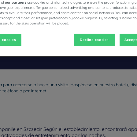
and
our partners
use cookies or similar technologies to ensure the proper functioning a
prove your experience, offer you personalized advertising and content, produce statisti
s to evaluate their performance, and share content on social networks. You can accep
 "Accept and close" or set your preferences by cookie purpose. By selecting "Decline co
ssary for the site's operation will be placed.
CAMPANILE
 cookies
Decline cookies
Accept
vigate forward to interact with the calendar and select a date. Pr
Navigate backward to interact with the calen
sa para acercarse a hacer una visita. Hospédese en nuestro hotel y di
teléfono o por Internet.
panile en Szczecin.Según el establecimiento, encontrará apa
o actividades de entretenimiento por las noches.