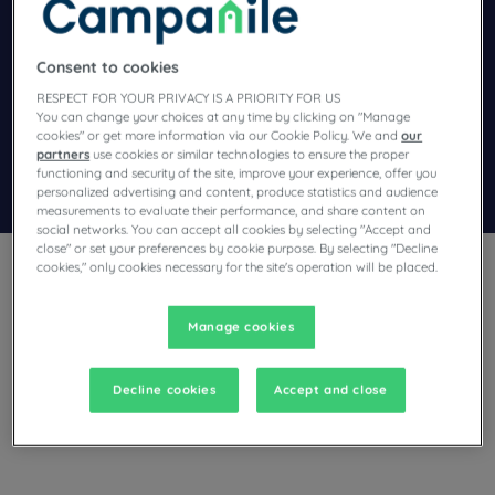
Navigate forward to interact with the calendar and select a dat
Navigate backward to interact wi
Consent to cookies
RESPECT FOR YOUR PRIVACY IS A PRIORITY FOR US
Añadir un código especial
You can change your choices at any time by clicking on "Manage
cookies" or get more information via our Cookie Policy. We and
our
partners
use cookies or similar technologies to ensure the proper
functioning and security of the site, improve your experience, offer you
Encontrar un hotel
personalized advertising and content, produce statistics and audience
measurements to evaluate their performance, and share content on
social networks. You can accept all cookies by selecting "Accept and
close" or set your preferences by cookie purpose. By selecting "Decline
cookies," only cookies necessary for the site's operation will be placed.
Manage cookies
Reserve su habitación de hotel Campanile en Portugal y
venga a vivir un momento único en uno de nuestros hoteles
Decline cookies
Accept and close
restaurantes tres estrellas.