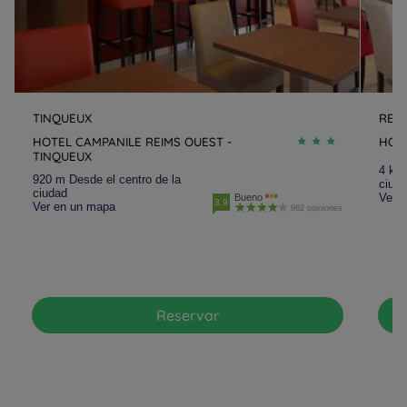
TINQUEUX
REIM
HOTEL CAMPANILE REIMS OUEST -
HOTE
TINQUEUX
4 km 
920 m Desde el centro de la
ciud
ciudad
Ver 
Bueno
3.9
Ver en un mapa
962 opiniones
Reservar