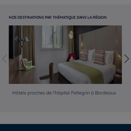
NOS DESTINATIONS PAR THÉMATIQUE DANS LA RÉGION
Hôtels proches de l’hôpital Pellegrin à Bordeaux
Hô
Hoteles en Paris
Hoteles en Burdeos
Hoteles en Amsterdam
Hotels in Berlin
Hoteles en Málaga
Avisos legales
Oferta Weekend