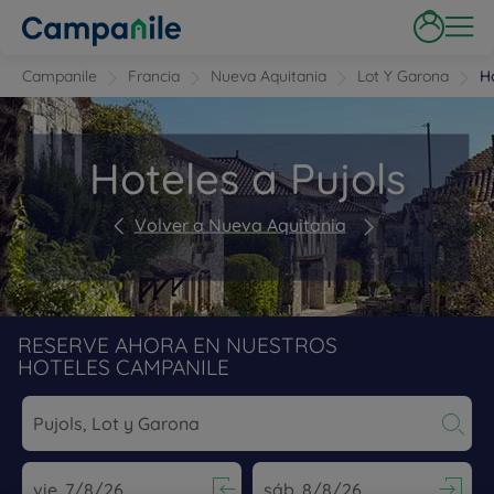
Campanile
Francia
Nueva Aquitania
Lot Y Garona
H
Hoteles a Pujols
Volver a Nueva Aquitania
RESERVE AHORA EN NUESTROS
HOTELES CAMPANILE