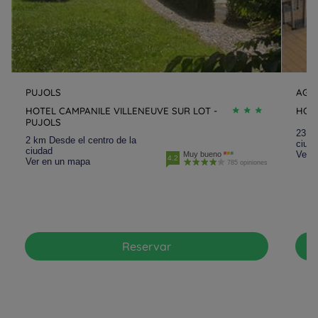
PUJOLS
AGE
HOTEL CAMPANILE VILLENEUVE SUR LOT -
HOT
PUJOLS
23.3 
2 km Desde el centro de la
ciud
ciudad
Ver 
Muy bueno
4.2
Ver en un mapa
785 opiniones
Reservar