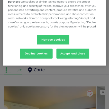
savoureux concocté par notre chef étoilé pour le dîner.
partners
use cookies or similar technologies to ensure the proper
avec son
hôtel Campanile
. Si vous avez envie de visiter la
Lire la suite
functioning and security of the site, improve your experience, offer you
célèbre cité des Papes, notre hôtel à
Avignon
vous offre un
personalized advertising and content, produce statistics and audience
point
measurements to evaluate their performance, and share content on
social networks. You can accept all cookies by selecting "Accept and
close" or set your preferences by cookie purpose. By selecting "Decline
cookies," only cookies necessary for the site's operation will be placed.
Nos hôtels à Arles
Appréciez le confort des chambres Campanile à Arles.
Manage cookies
Retrouvez selon nos hôtels des parkings privés, de
salles de réunions, de restaurants avec buffets à
volonté ou plats à la carte, ainsi que des soirées
Decline cookies
Accept and close
animations.
Liste
Carte
Nouvel