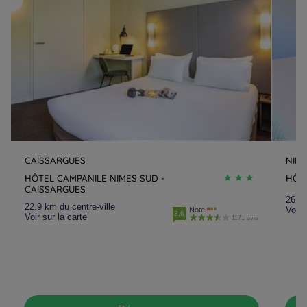
CAISSARGUES
NIM
HÔTEL CAMPANILE NIMES SUD -
HÔTE
CAISSARGUES
26.8 
22.9 km du centre-ville
Voir 
Note
3.6
Voir sur la carte
1171 avis