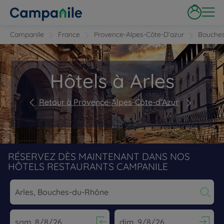
Campanile
France
Provence-Alpes-Côte-D’azur
Bouche
Hôtels à Arles
Retour à Provence-Alpes-Côte-d'Azur
RÉSERVEZ DÈS MAINTENANT DANS NOS
HÔTELS RESTAURANTS CAMPANILE