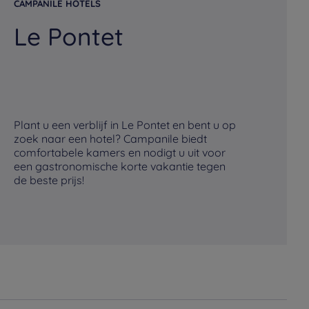
CAMPANILE HOTELS
CA
Le Pontet
N
Pl
Oc
in
ho
Plant u een verblijf in Le Pontet en bent u op
ba
zoek naar een hotel? Campanile biedt
zu
comfortabele kamers en nodigt u uit voor
on
een gastronomische korte vakantie tegen
en
de beste prijs!
be