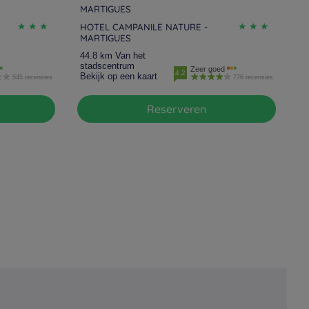
MARTIGUES
HOTEL CAMPANILE NATURE -
MARTIGUES
44.8 km Van het
stadscentrum
Zeer goed
4.2
Bekijk op een kaart
545 recensies
776 recensies
Reserveren