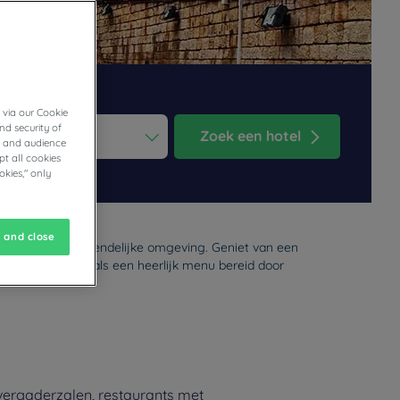
 via our Cookie
nd security of
Zoek een hotel
cs and audience
t all cookies
ess the question mark key to get the keyboard shortcuts for changi
dar and select a date. Press the question mark key to get the keyb
okies," only
 and close
omen u in een vriendelijke omgeving. Geniet van een
lunchbuffet, evenals een heerlijk menu bereid door
 vergaderzalen, restaurants met