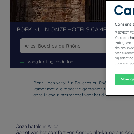
Consent 
BOEK NU IN ONZE HOTELS CAMPANILE
RESPECT FO
You can cha
Policy. We 
the site, im
measurement
Na
by selecting
Voeg kortingscode toe
cookies nece
Manage
Plant u een verblijf in Bouches-du-Rhône, toegangs
kamer met alle moderne gemakken tijdens uw zakelijk
onze Michelin-sterrenchef voor het diner.
Onze hotels in Arles
Geniet van het comfort van Campanile-kamers in Arles