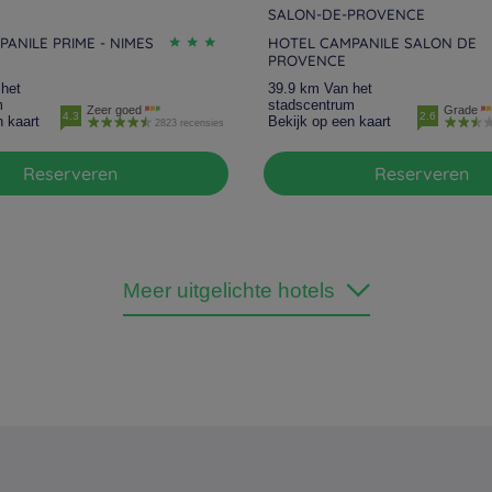
SALON-DE-PROVENCE
ANILE PRIME - NIMES
HOTEL CAMPANILE SALON DE
PROVENCE
het
39.9 km Van het
m
stadscentrum
Zeer goed
Grade
4.3
2.6
n kaart
Bekijk op een kaart
2823 recensies
Reserveren
Reserveren
Meer uitgelichte hotels