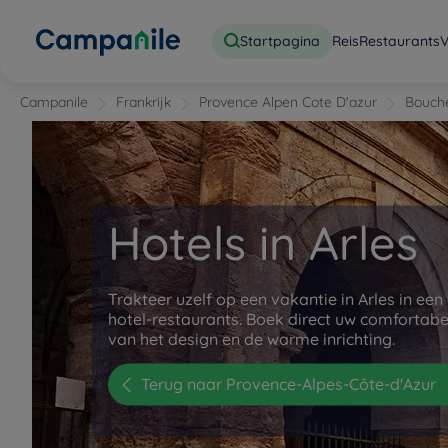
Startpagina
Reis
Restaurants
V
Campanile
Frankrijk
Provence Alpen Cote D'azur
Bouch
Hotels in Arles
Trakteer uzelf op een vakantie in Arles in ee
hotel-restaurants. Boek direct uw comfortab
van het design en de warme inrichting.
Terug naar Provence-Alpes-Côte-d'Azur