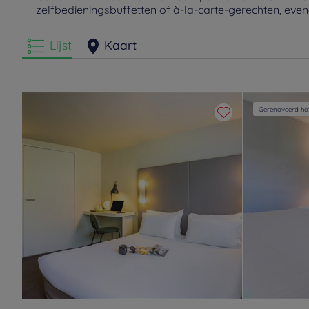
zelfbedieningsbuffetten of à-la-carte-gerechten, eve
Lijst
Kaart
Gerenoveerd hot