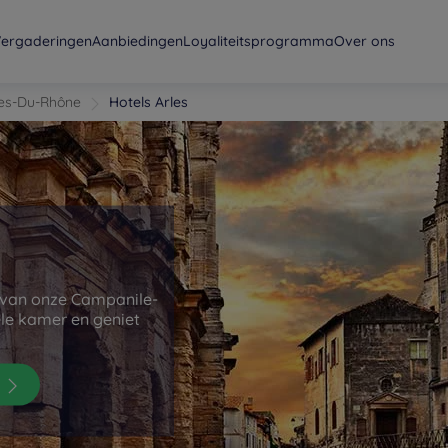
ergaderingen
Aanbiedingen
Loyaliteitsprogramma
Over ons
es-Du-Rhône
Hotels Arles
n van onze Campanile-
ele kamer en geniet