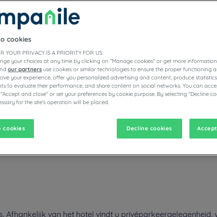
to cookies
R YOUR PRIVACY IS A PRIORITY FOR US
nge your choices at any time by clicking on "Manage cookies" or get more information
and
our partners
use cookies or similar technologies to ensure the proper functioning a
prove your experience, offer you personalized advertising and content, produce statisti
s to evaluate their performance, and share content on social networks. You can accep
vigate forward to interact with the calendar and select a date. Pr
Navigate backward to interact with the calen
 "Accept and close" or set your preferences by cookie purpose. By selecting "Decline co
ssary for the site's operation will be placed.
 cookies
Decline cookies
Accept
poort tot de Camargue? Campanile-hotel-restaurants in Arles verwelk
e verblijf of familievakantie. Geniet van het onbeperkte ontbijt- en 
. Afhankelijk van het hotel vindt u privéparkeergelegenheid,