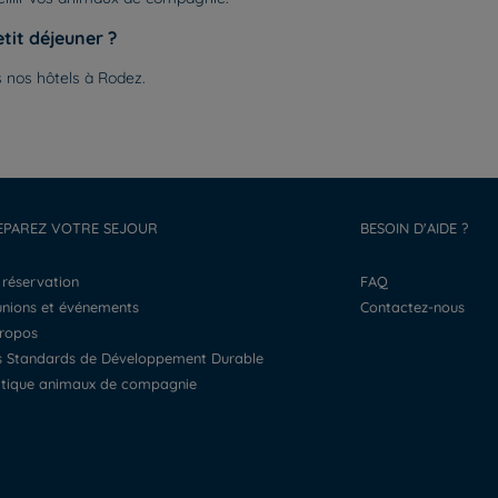
tit déjeuner ?
 nos hôtels à Rodez.
EPAREZ VOTRE SEJOUR
BESOIN D'AIDE ?
a réservation
FAQ
éunions et événements
Contactez-nous
propos
os Standards de Développement Durable
litique animaux de compagnie