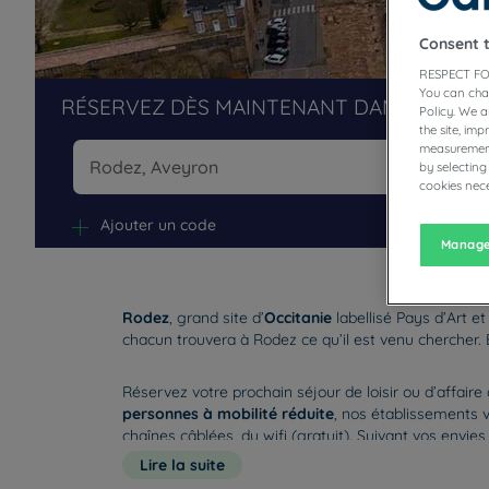
Consent 
RESPECT FO
You can cha
RÉSERVEZ DÈS MAINTENANT DANS NOS H
Policy. We 
the site, im
measurement
by selecting
cookies nece
Na
Ajouter un code
Manage
Rodez
, grand site d’
Occitanie
labellisé Pays d’Art et
chacun trouvera à Rodez ce qu’il est venu chercher. 
Réservez votre prochain séjour de loisir ou d’affaire
personnes à mobilité réduite
, nos établissements
chaînes câblées, du wifi (gratuit). Suivant vos env
Lire la suite