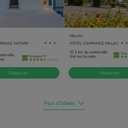
MILLAU
PANILE NATURE -
HÔTEL CAMPANILE MILLAU
47.1 km du centre-ville
Très 
tre-ville
4.2
Voir sur la carte
Excellent
4.4
rte
1630 avis
Réserver
Réserver
Plus d’hôtels