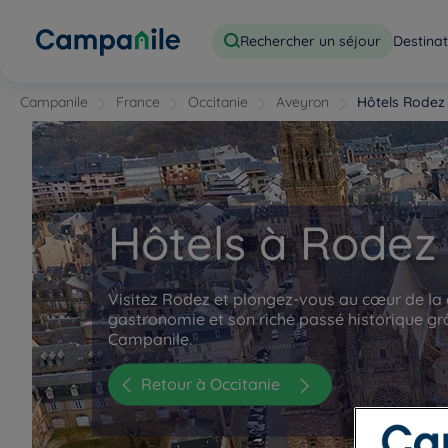
Rechercher un séjour
Destinat
Campanile
France
Occitanie
Aveyron
Hôtels Rodez
Hôtels à Rodez
Visitez Rodez et plongez-vous au cœur de la c
gastronomie et son riche passé historique gr
Campanile.
Retour à Occitanie