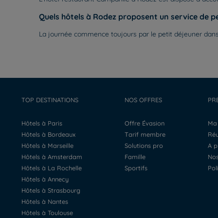
Quels hôtels à Rodez proposent un service de pe
La journée commence toujours par le petit déjeuner dans
TOP DESTINATIONS
NOS OFFRES
PR
Hôtels à Paris
Offre Évasion
M
Hôtels à Bordeaux
Tarif membre
R
Hôtels à Marseille
Solutions pro
A 
Hôtels à Amsterdam
Famille
N
Hôtels à La Rochelle
Sportifs
Po
Hôtels à Annecy
Hôtels à Strasbourg
Hôtels à Nantes
Hôtels à Toulouse