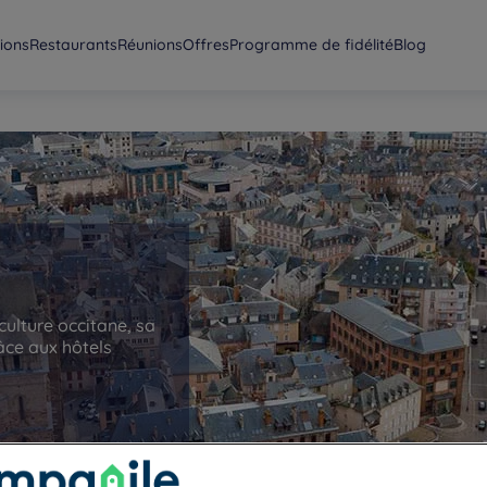
ions
Restaurants
Réunions
Offres
Programme de fidélité
Blog
ulture occitane, sa
âce aux hôtels