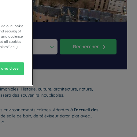
 via our Cookie
nd security of
cs and audience
t all cookies
Rechercher
okies," only
ess the question mark key to get the keyboard shortcuts for changi
dar and select a date. Press the question mark key to get the keyb
 and close
oniales. Histoire, culture, architecture, nature,
issera des souvenirs inoubliables.
s environnements calmes. Adaptés à l'
accueil des
, de salle de bain, de téléviseur écran plat avec
e o