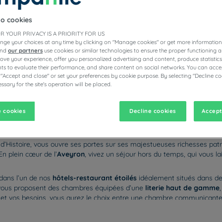
to cookies
R YOUR PRIVACY IS A PRIORITY FOR US
nge your choices at any time by clicking on "Manage cookies" or get more information
ÔTELS RESTAURANTS CAMPANILE
and
our partners
use cookies or similar technologies to ensure the proper functioning a
prove your experience, offer you personalized advertising and content, produce statisti
s to evaluate their performance, and share content on social networks. You can accep
 "Accept and close" or set your preferences by cookie purpose. By selecting "Decline co
ssary for the site's operation will be placed.
vigate forward to interact with the calendar and select a date. Pr
Navigate backward to interact with the calen
 cookies
Decline cookies
Accept
 d’Histoire, vous ouvre ses portes sur ses majestueuses richesses patrim
En plein cœur de l’
Aveyron
, vivez un séjour hors du temps, qui vous la
 dans l’un de nos
hôtels-restaurant étoilés
idéalement situés dans de
 vous proposent des chambres équipées d’une
literie haut de gamme
ies et vos besoins, vous aurez le choix entre une chambre communicant