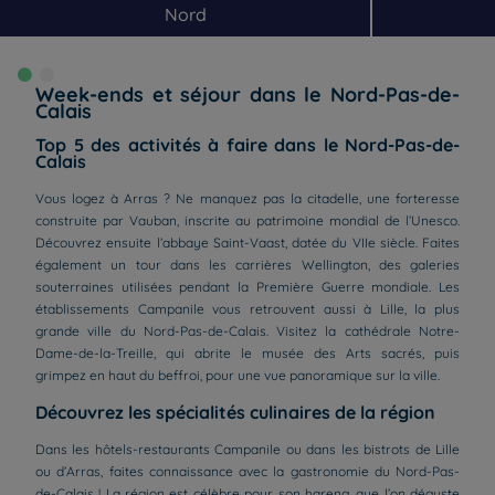
Nord
Week-ends et séjour dans le Nord-Pas-de-
Calais
Top 5 des activités à faire dans le Nord-Pas-de-
Calais
Vous logez à Arras ? Ne manquez pas la citadelle, une forteresse
construite par Vauban, inscrite au patrimoine mondial de l’Unesco.
Découvrez ensuite l’abbaye Saint-Vaast, datée du VIIe siècle. Faites
également un tour dans les carrières Wellington, des galeries
souterraines utilisées pendant la Première Guerre mondiale. Les
établissements Campanile vous retrouvent aussi à Lille, la plus
grande ville du Nord-Pas-de-Calais. Visitez la cathédrale Notre-
Dame-de-la-Treille, qui abrite le musée des Arts sacrés, puis
grimpez en haut du beffroi, pour une vue panoramique sur la ville.
Découvrez les spécialités culinaires de la région
Dans les hôtels-restaurants Campanile ou dans les bistrots de Lille
ou d’Arras, faites connaissance avec la gastronomie du Nord-Pas-
de-Calais ! La région est célèbre pour son hareng, que l’on déguste