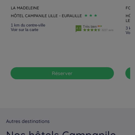
LA MADELEINE
FOU
Hôtels
Valenciennes
Hôtels
Villeneuve d'Ascq
HÔTEL CAMPANILE LILLE - EURALILLE
HÔT
LES
1 km du centre-ville
Très bien
3 km 
4.3
Hôtels
Wasquehal
Voir sur la carte
3227 avis
Voir 
Réserver
Autres destinations
Nos hôtels Campanile