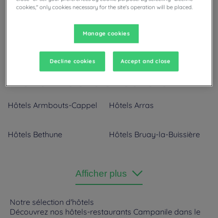
cookies," only cookies necessary for the site's operation will be placed.
Manage cookies
Nos villes dans la région
Decline cookies
Accept and close
Nord-Pas-de-Calais
Hôtels
Armbouts-Cappel
Hôtels
Arras
Hôtels
Bethune
Hôtels
Bruay-la-Buissière
Hôtels
Calais
Hôtels
Cambrai
Afficher plus
Hôtels
Coquelles
Hôtels
Cuincy
Notre sélection d'hôtels
Découvrez nos hôtels-restaurants Campanile dans le