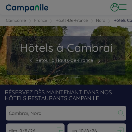
Campanile
France
Hauts-De-France
Nord
Hôtels C
Hôtels à Cambrai
Retour à Hauts-de-France
RÉSERVEZ DÈS MAINTENANT DANS NOS
HÔTELS RESTAURANTS CAMPANILE