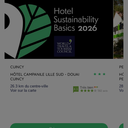
CUINCY
PETI
HÔTEL CAMPANILE LILLE SUD - DOUAI
HÔTE
CUINCY
PETI
26.3 km du centre-ville
28.2 
Très bien
4.1
Voir sur la carte
Voir 
582 avis