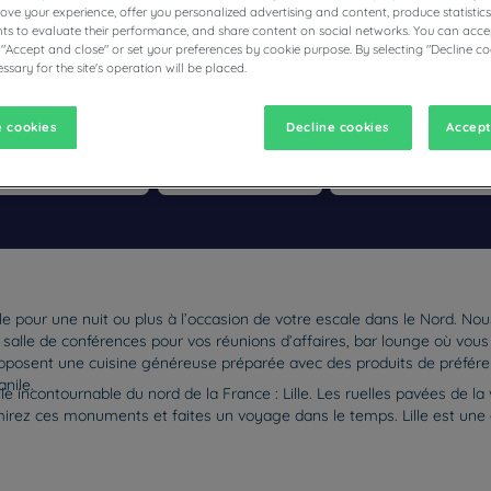
prove your experience, offer you personalized advertising and content, produce statisti
s to evaluate their performance, and share content on social networks. You can accep
 "Accept and close" or set your preferences by cookie purpose. By selecting "Decline co
ssary for the site's operation will be placed.
ÔTELS RESTAURANTS CAMPANILE
 cookies
Decline cookies
Accept
vigate forward to interact with the calendar and select a date. Pr
Navigate backward to interact with the calen
ille pour une nuit ou plus à l’occasion de votre escale dans le Nord.
t, salle de conférences pour vos réunions d’affaires, bar lounge où vou
roposent une cuisine généreuse préparée avec des produits de préférenc
nile.
ille incontournable du nord de la France : Lille. Les ruelles pavées de la
mirez ces monuments et faites un voyage dans le temps. Lille est une 