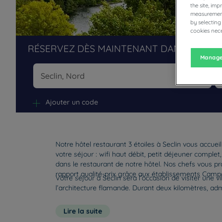
the site, im
measurement
by selecting
cookies nece
RÉSERVEZ DÈS MAINTENANT DANS NOS H
Manage
Na
Ajouter un code
Notre hôtel restaurant 3 étoiles à Seclin vous accue
votre séjour : wifi haut débit, petit déjeuner comple
dans le restaurant de notre hôtel. Nos chefs vous p
rapport qualité-prix grâce aux établissements Campa
Votre séjour à Seclin sera l’occasion de visiter une v
l’architecture flamande. Durant deux kilomètres, ad
Lire la suite