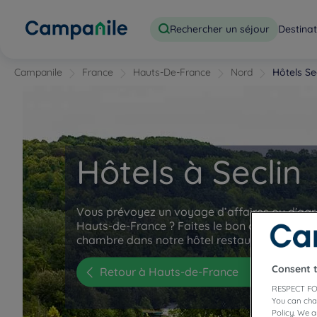
Rechercher un séjour
Destinat
Campanile
France
Hauts-De-France
Nord
Hôtels Se
Hôtels à Seclin
Vous prévoyez un voyage d’affaires ou d'ag
Hauts-de-France ? Faites le bon choix en sél
chambre dans notre hôtel restaurant à Seclin
Consent 
Retour à Hauts-de-France
RESPECT FO
You can cha
Policy. We 