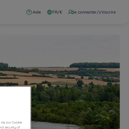
Aide
FR/€
Se connecter/s’inscrire
 via our Cookie
nd security of