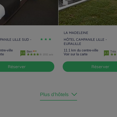
LA MADELEINE
ANILE LILLE SUD -
HÔTEL CAMPANILE LILLE -
EURALILLE
tre-ville
11.1 km du centre-ville
Bien
Très 
3.8
4.3
rte
Voir sur la carte
2032 avis
Réserver
Réserver
Plus d’hôtels