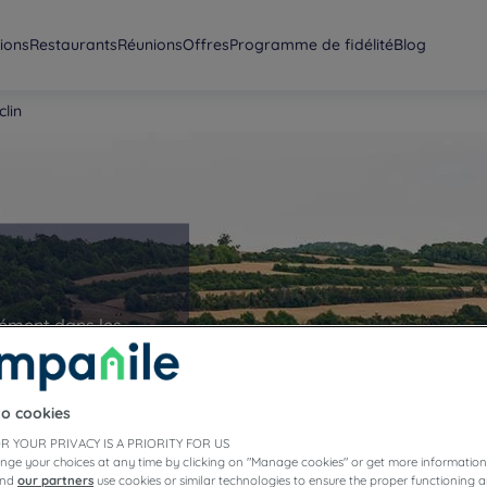
ions
Restaurants
Réunions
Offres
Programme de fidélité
Blog
clin
rément dans les
ectionnant une
.
to cookies
R YOUR PRIVACY IS A PRIORITY FOR US
nge your choices at any time by clicking on "Manage cookies" or get more information
and
our partners
use cookies or similar technologies to ensure the proper functioning a