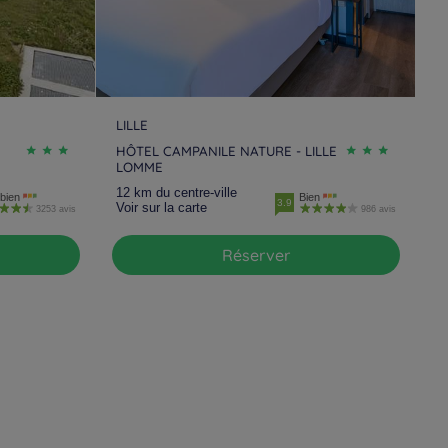
LILLE
HÔTEL CAMPANILE NATURE - LILLE
LOMME
12 km du centre-ville
bien
Bien
3.9
Voir sur la carte
3253 avis
986 avis
Réserver