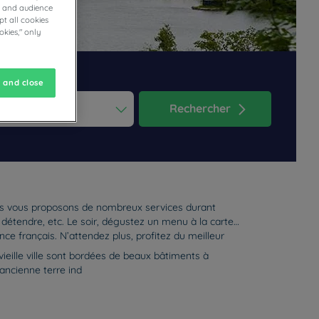
cs and audience
t all cookies
okies," only
 and close
Rechercher
ess the question mark key to get the keyboard shortcuts for changi
dar and select a date. Press the question mark key to get the keyb
 Nous vous proposons de nombreux services durant
s détendre, etc. Le soir, dégustez un menu à la carte
e français. N’attendez plus, profitez du meilleur
 vieille ville sont bordées de beaux bâtiments à
ancienne terre ind