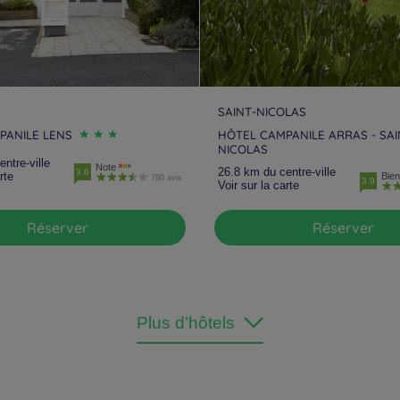
SAINT-NICOLAS
PANILE LENS
HÔTEL CAMPANILE ARRAS - SAI
NICOLAS
ntre-ville
Note
26.8 km du centre-ville
3.6
rte
Bien
780 avis
3.9
Voir sur la carte
Réserver
Réserver
Plus d’hôtels