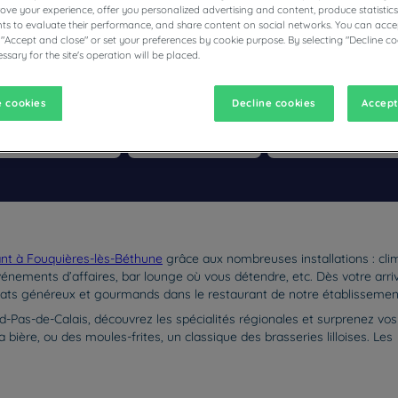
prove your experience, offer you personalized advertising and content, produce statisti
s to evaluate their performance, and share content on social networks. You can accep
 "Accept and close" or set your preferences by cookie purpose. By selecting "Decline co
ssary for the site's operation will be placed.
ÔTELS RESTAURANTS CAMPANILE
 cookies
Decline cookies
Accept
vigate forward to interact with the calendar and select a date. Pr
Navigate backward to interact with the calen
ant à Fouquières-lès-Béthune
grâce aux nombreuses installations : clima
nements d’affaires, bar lounge où vous détendre, etc. Dès votre arriv
 plats généreux et gourmands dans le restaurant de notre établisseme
d-Pas-de-Calais, découvrez les spécialités régionales et surprenez vos 
 bière, ou des moules-frites, un classique des brasseries lilloises. Les