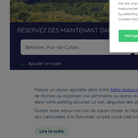
the site, im
measurement
by selecting
cookies nece
RÉSERVEZ DÈS MAINTENANT DANS NOS H
Manage
Na
Ajouter un code
Passez un séjour agréable dans notre
hôtel restaur
de réunion où organiser vos séminaires ou autres évé
dans notre parking sécurisé. Le soir, dégustez des
Durant votre séjour non loin du bassin minier du Nor
des carbonades à la flamande, un plat sucré-salé à la
Lire la suite