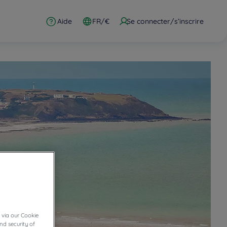
Aide
FR/€
Se connecter/s’inscrire
 via our Cookie
nd security of