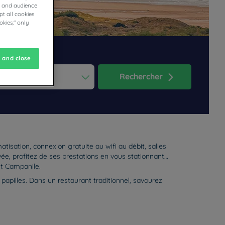
cs and audience
t all cookies
okies," only
 and close
Rechercher
ess the question mark key to get the keyboard shortcuts for changi
dar and select a date. Press the question mark key to get the keyb
tisation, connexion gratuite au wifi au débit, salles
ée, profitez de ses prestations en vous stationnant
nt Campanile.
papilles. Dans un restaurant traditionnel, savourez