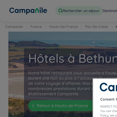
Rechercher un séjour
Destinat
Campanile
France
Hauts-De-France
Pas-De-Calais
Hôtels à Bethu
Notre hôtel restaurant vous accueille à Fouq
durant une nuit ou plus à l’occasion de vos v
de votre voyage d’affaires. Nos équipes vou
nombreuses prestations durant votre séjour 
établissement Campanile.
Consent 
Retour à Hauts-de-France
RESPECT FO
You can cha
Policy. We 