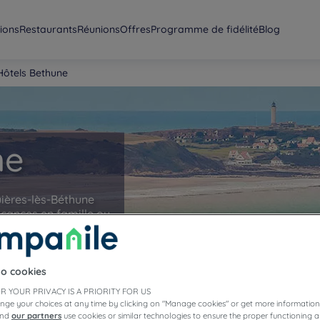
ions
Restaurants
Réunions
Offres
Programme de fidélité
Blog
Hôtels Bethune
ne
uières-lès-Béthune
acances en famille ou
s proposeront de
dans notre
to cookies
R YOUR PRIVACY IS A PRIORITY FOR US
nge your choices at any time by clicking on "Manage cookies" or get more information
and
our partners
use cookies or similar technologies to ensure the proper functioning a