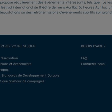
n propose régulièrement des événements intéressants, tels que : Le f
stival international de théâtre de rue à Aurillac 36 heures Aurillac, u
es dégustations ou des retransmissions d’événements sportifs sur gra
EPAREZ VOTRE SEJOUR
BESOIN D'AIDE ?
a réservation
FAQ
éunions et événements
Contactez-nous
propos
os Standards de Développement Durable
litique animaux de compagnie