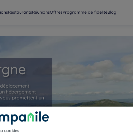
ions
Restaurants
Réunions
Offres
Programme de fidélité
Blog
rgne
n déplacement
d’un hébergement
e vous promettent un
to cookies