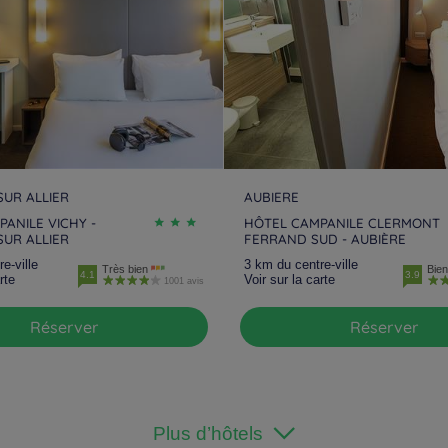
SUR ALLIER
AUBIERE
ANILE VICHY -
HÔTEL CAMPANILE CLERMONT
SUR ALLIER
FERRAND SUD - AUBIÈRE
e-ville
3 km du centre-ville
Très bien
Bien
4.1
3.9
rte
Voir sur la carte
1001 avis
Réserver
Réserver
Plus d’hôtels