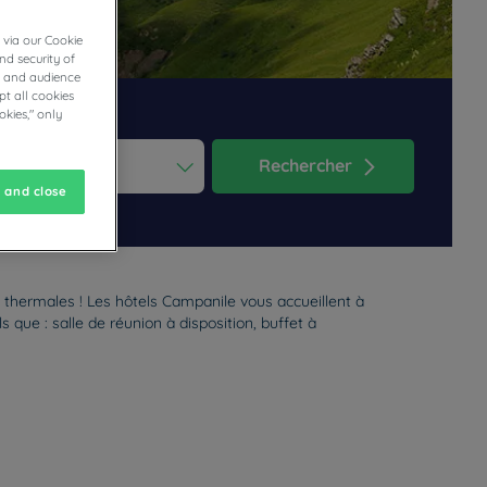
 via our Cookie
nd security of
cs and audience
t all cookies
okies," only
Rechercher
 and close
ess the question mark key to get the keyboard shortcuts for changi
dar and select a date. Press the question mark key to get the keyb
thermales ! Les hôtels Campanile vous accueillent à
 que : salle de réunion à disposition, buffet à