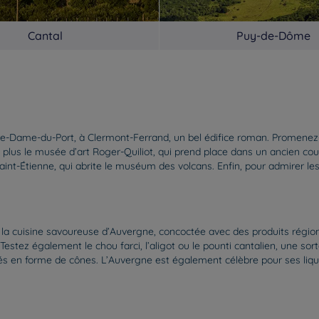
Cantal
Puy-de-Dôme
otre-Dame-du-Port, à Clermont-Ferrand, un bel édifice roman. Promene
 plus le musée d’art Roger-Quiliot, qui prend place dans un ancien co
Saint-Étienne, qui abrite le muséum des volcans. Enfin, pour admirer l
la cuisine savoureuse d’Auvergne, concoctée avec des produits région
tez également le chou farci, l’aligot ou le pounti cantalien, une sort
lés en forme de cônes. L’Auvergne est également célèbre pour ses liq