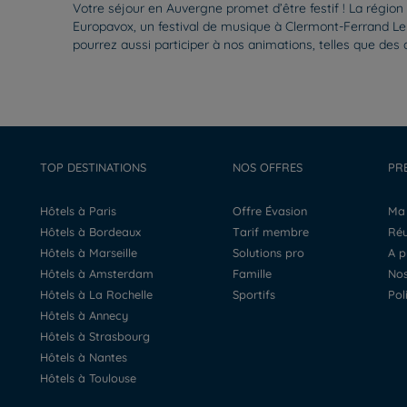
Votre séjour en Auvergne promet d’être festif ! La régio
Europavox, un festival de musique à Clermont-Ferrand Le fe
pourrez aussi participer à nos animations, telles que d
TOP DESTINATIONS
NOS OFFRES
PR
Hôtels à Paris
Offre Évasion
M
Hôtels à Bordeaux
Tarif membre
R
Hôtels à Marseille
Solutions pro
A 
Hôtels à Amsterdam
Famille
N
Hôtels à La Rochelle
Sportifs
Po
Hôtels à Annecy
Hôtels à Strasbourg
Hôtels à Nantes
Hôtels à Toulouse