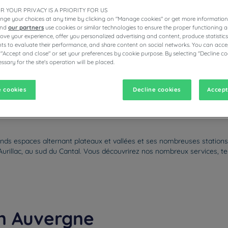
R YOUR PRIVACY IS A PRIORITY FOR US
nge your choices at any time by clicking on "Manage cookies" or get more information
and
our partners
use cookies or similar technologies to ensure the proper functioning a
prove your experience, offer you personalized advertising and content, produce statisti
s to evaluate their performance, and share content on social networks. You can accep
ÔTELS RESTAURANTS CAMPANILE
 "Accept and close" or set your preferences by cookie purpose. By selecting "Decline co
ssary for the site's operation will be placed.
 cookies
Decline cookies
Accept
vigate forward to interact with the calendar and select a date. Pr
Navigate backward to interact with the calen
ds espaces alternant plateaux et vallées et ses nombreuses stations 
urillac, au sud du Cantal. Vous découvrirez nos nombreux services, tels
on Auvergne