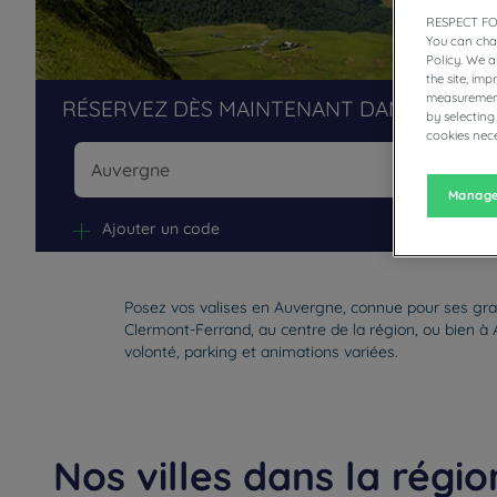
RESPECT FO
You can cha
Policy. We 
the site, im
measurement
RÉSERVEZ DÈS MAINTENANT DANS NOS H
by selecting
cookies nece
Manage
Na
Ajouter un code
Posez vos valises en Auvergne, connue pour ses gran
Clermont-Ferrand, au centre de la région, ou bien à A
volonté, parking et animations variées.
Nos villes dans la régi