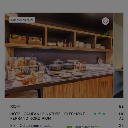
Odnowiony hotel
RIOM
BELL
HOTEL CAMPANILE NATURE - CLERMONT
HOTE
FERRAND NORD RIOM
ALLI
2 km Od centrum miasta
2 km
Bardzo dobrze