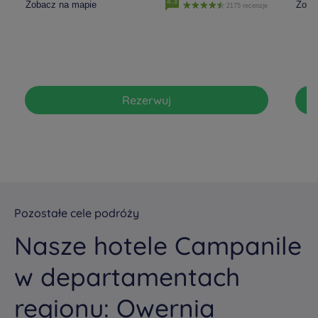
4.3
Zobacz na mapie
Zoba
2175 recenzje
Rezerwuj
Pozostałe cele podróży
Nasze hotele Campanile
w departamentach
regionu: Owernia