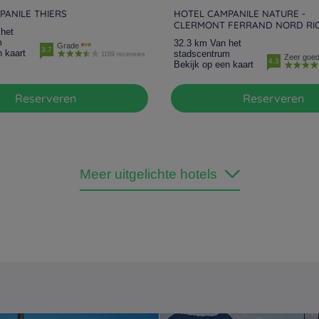
PANILE THIERS
HOTEL CAMPANILE NATURE -
CLERMONT FERRAND NORD RI
het
m
32.3 km Van het
Grade
3.7
n kaart
stadscentrum
1169 recensies
Zeer goe
4.3
Bekijk op een kaart
Reserveren
Reserveren
Meer uitgelichte hotels