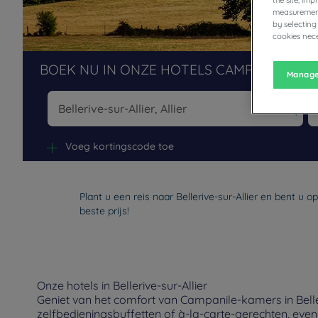
the site, im
measurement
by selecting
cookies nece
BOEK NU IN ONZE HOTELS CAMPANILE
Manage
Na
Voeg kortingscode toe
Plant u een reis naar Bellerive-sur-Allier en bent u
beste prijs!
Onze hotels in Bellerive-sur-Allier
Geniet van het comfort van Campanile-kamers in Beller
zelfbedieningsbuffetten of à-la-carte-gerechten, eve