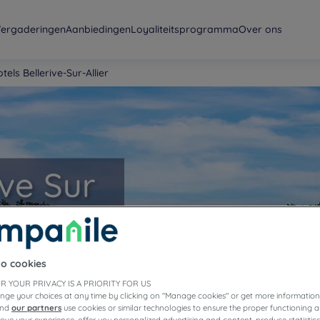
ergaderingen
Aanbiedingen
Loyaliteitsprogramma
Over ons
tels Bellerive-Sur-Allier
ive Sur
to cookies
R YOUR PRIVACY IS A PRIORITY FOR US
nge your choices at any time by clicking on "Manage cookies" or get more information
and
our partners
use cookies or similar technologies to ensure the proper functioning a