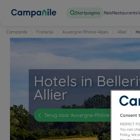
Startpagina
Reis
Restaurants
V
Campanile
Frankrijk
Auvergne-Rhône-Alpes
Allier
Ho
Hotels in Beller
Allier
Terug naar Auvergne-Rhône-Alpes
Consent 
RESPECT FO
You can cha
Policy. We 