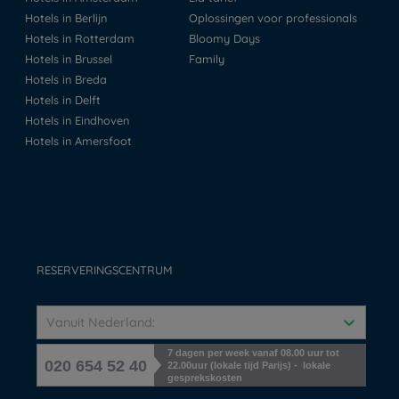
Hotels in Berlijn
Oplossingen voor professionals
Hotels in Rotterdam
Bloomy Days
Hotels in Brussel
Family
Hotels in Breda
Hotels in Delft
Hotels in Eindhoven
Hotels in Amersfoot
RESERVERINGSCENTRUM
Vanuit Nederland:
7 dagen per week vanaf 08.00 uur tot
020 654 52 40
22.00uur (lokale tijd Parijs) - lokale
gesprekskosten