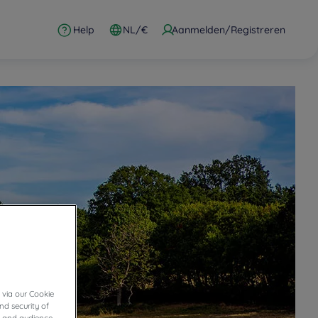
Help
NL/€
Aanmelden/Registreren
 via our Cookie
nd security of