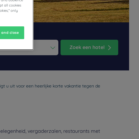
cs and audience
t all cookies
okies," only
 and close
Zoek een hotel
ess the question mark key to get the keyboard shortcuts for changi
dar and select a date. Press the question mark key to get the keyb
gt u uit voor een heerlijke korte vakantie tegen de
rgelegenheid, vergaderzalen, restaurants met