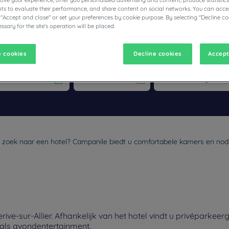
prove your experience, offer you personalized advertising and content, produce statisti
s to evaluate their performance, and share content on social networks. You can accep
 "Accept and close" or set your preferences by cookie purpose. By selecting "Decline co
ssary for the site's operation will be placed.
 cookies
Decline cookies
Accept
vigate forward to interact with the calendar and select a date. Pr
Navigate backward to interact with the calen
 op zoek naar een hotel? Campanile biedt u comfortabele kamers en nodi
ive-sur-Allier. Afhankelijk van het hotel vindt u privéparkee
nals avondentertainment.