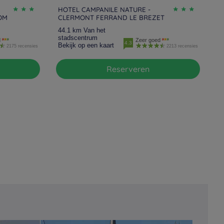
HOTEL CAMPANILE NATURE -
OM
CLERMONT FERRAND LE BREZET
44.1 km Van het
stadscentrum
d
Zeer goed
4.3
Bekijk op een kaart
2175 recensies
2213 recensies
Reserveren