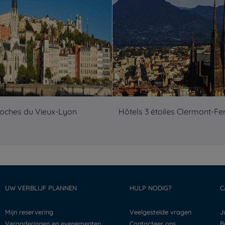
roches du Vieux-Lyon
Hôtels 3 étoiles Clermont-Fe
UW VERBLIJF PLANNEN
HULP NODIG?
C
Mijn reservering
Veelgestelde vragen
Vergaderingen en evenementen
Contacteer ons