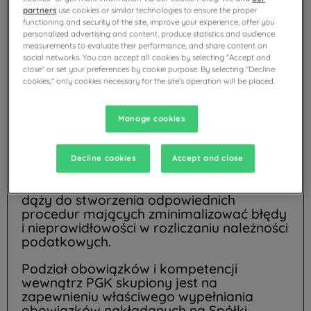
PGK Louvre Hotels traktuje zobowiązania
partners
use cookies or similar technologies to ensure the proper
podatkowe jako część społecznej
functioning and security of the site, improve your experience, offer you
odpowiedzialności biznesu. PGK Louvre
personalized advertising and content, produce statistics and audience
Hotels stawia sobie jako priorytet
measurements to evaluate their performance, and share content on
spłacanie zobowiązań podatkowych we
social networks. You can accept all cookies by selecting "Accept and
close" or set your preferences by cookie purpose. By selecting "Decline
właściwej kwocie oraz terminie,
cookies," only cookies necessary for the site's operation will be placed.
wynikającym z przepisów prawa. Zgodnie
z przekonaniem, że płacenie podatków w
odpowiedniej wysokości i w odpowiednim
Manage cookies
czasie stanowi należny zwrot części zysku
do społeczeństwa, w którym funkcjonuje i
którego zasoby wykorzystuje. Polityka
Decline cookies
Accept and close
PGK Louvre Hotels zakłada unikanie
agresywnej optymalizacji podatkowej i
dąży do stworzenia odpowiednich
procedur mających zminimalizować błędy
i nieprawidłowości w rozliczaniu należności
podatkowych.
Podział obowiązków i kompetencji
wewnątrz PGK skupiony jest na
zapewnieniu właściwego wypełniania
obowiązków nakładanych na Spółki