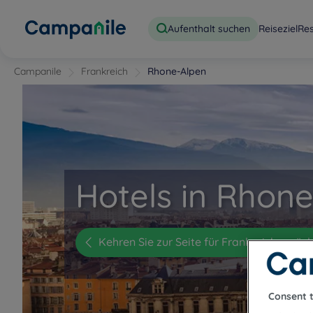
Aufenthalt suchen
Reiseziel
Re
Campanile
Frankreich
Rhone-Alpen
Hotels in Rhon
Kehren Sie zur Seite für Frankreich zurüc
Consent 