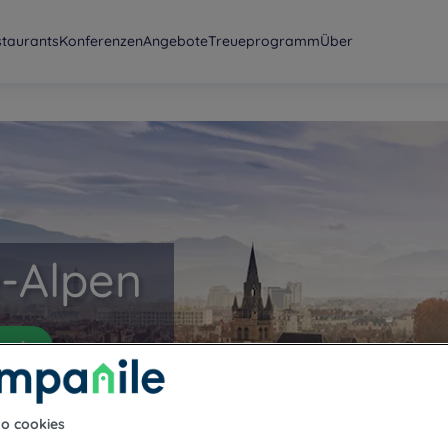
staurants
Konferenzen
Angebote
Treueprogramm
Über
e-Alpen
k
to cookies