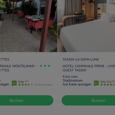
ETTES
TASSIN-LA-DEMI-LUNE
PANILE MONTELIMAR -
HOTEL CAMPANILE PRIME - LYO
ETTES
OUEST TASSIN
4 km vom
m
Stadtzentrum
Notiz
Sehr Gut
3.6
4.3
zeigen
Auf Karte anzeigen
710 Bewertungen
Buchen
Buchen