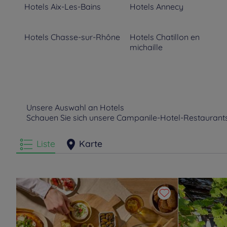
Hotels
Aix-Les-Bains
Hotels
Annecy
Hotels
Chasse-sur-Rhône
Hotels
Chatillon en
michaille
Hotels
Feyzin
Hotels
Givors
Hotels
Les Tourrettes
Hotels
Lyon
Unsere Auswahl an Hotels
Schauen Sie sich unsere Campanile-Hotel-Restaurant
Hotels
Oullins
Hotels
Roanne
Liste
Karte
Hotels
Saint Genis Pouilly
Hotels
Saint Martin
D'Hères
Hotels
Villars
Hotels
Villefranche-sur-
Saone