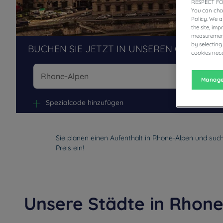
RESPECT FO
You can cha
Policy. We 
the site, im
measurement
by selecting
BUCHEN SIE JETZT IN UNSEREN CAMPANIL
cookies nece
Manage
Na
Spezialcode hinzufügen
Sie planen einen Aufenthalt in Rhone-Alpen und suc
Preis ein!
Unsere Städte in Rhon