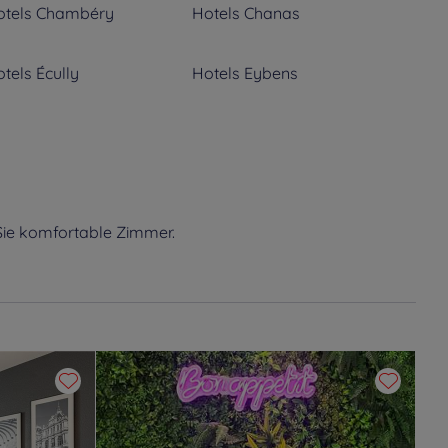
tels
Chambéry
Hotels
Chanas
tels
Écully
Hotels
Eybens
tels
La Ravoire
Hotels
Le Fontanil
tels
Moirans
Hotels
Montelimar
Sie komfortable Zimmer.
tels
Saint Egrève
Hotels
Saint Genis Laval
tels
Valence
Hotels
Vaulx-en-Velin