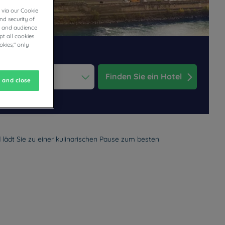
 via our Cookie
nd security of
cs and audience
t all cookies
okies," only
Finden Sie ein Hotel
 and close
ess the question mark key to get the keyboard shortcuts for changi
dar and select a date. Press the question mark key to get the keyb
lädt Sie zu einer kulinarischen Pause zum besten