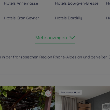
Hotels
Annemasse
Hotels
Bourg-en-Bresse
Ho
Hotels
Cran Gevrier
Hotels
Dardilly
Ho
Hotels
Grenoble
Hotels
L’Isle-d’Abeau
Ho
Mehr anzeigen
Hotels
Metz-Tessy
Hotels
Meylan
Ho
s in der französischen Region Rhône-Alpes an und genießen 
Hotels
Saint Bonnet De
Hotels
Saint Chamond
Ho
Mure
Hotels
Saint-Etienne
Hotels
Seyssins
Ho
Hotels
Viriat
Renoviertes Hotel