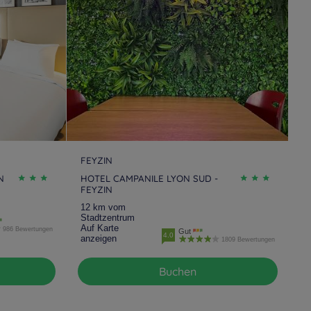
FEYZIN
N
HOTEL CAMPANILE LYON SUD -
FEYZIN
12 km vom
Stadtzentrum
Auf Karte
986 Bewertungen
Gut
4.0
anzeigen
1809 Bewertungen
Buchen