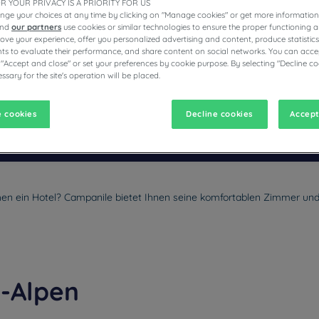
R YOUR PRIVACY IS A PRIORITY FOR US
nge your choices at any time by clicking on "Manage cookies" or get more information
and
our partners
use cookies or similar technologies to ensure the proper functioning a
prove your experience, offer you personalized advertising and content, produce statisti
s to evaluate their performance, and share content on social networks. You can accep
 "Accept and close" or set your preferences by cookie purpose. By selecting "Decline co
E HOTELS
ssary for the site's operation will be placed.
 cookies
Decline cookies
Accept
vigate forward to interact with the calendar and select a date. Pr
Navigate backward to interact with the calen
hen ein Hotel? Campanile bietet Ihnen seine komfortablen Zimmer und 
e-Alpen