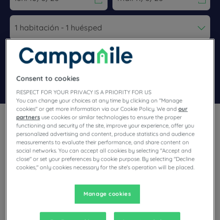
Navigate forward to interact with the calendar and select a dat
Navigate backward to interact wi
Añadir un código especial
Consent to cookies
Encontrar un hotel
RESPECT FOR YOUR PRIVACY IS A PRIORITY FOR US
You can change your choices at any time by clicking on "Manage
cookies" or get more information via our Cookie Policy. We and
our
partners
use cookies or similar technologies to ensure the proper
functioning and security of the site, improve your experience, offer you
personalized advertising and content, produce statistics and audience
measurements to evaluate their performance, and share content on
social networks. You can accept all cookies by selecting "Accept and
¿Tiene previsto visitar Ródano-Alpes y busca un hotel?
close" or set your preferences by cookie purpose. By selecting "Decline
cookies," only cookies necessary for the site's operation will be placed.
Campanile le ofrece habitaciones cómodas y le invita a
disfrutar de exclusivos momentos de relax al mejor precio.
Manage cookies