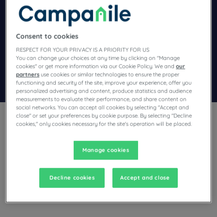
Navigate forward to interact with the calendar and select a dat
Navigate backward to interact wi
Consent to cookies
Spezialcode hinzufügen
RESPECT FOR YOUR PRIVACY IS A PRIORITY FOR US
You can change your choices at any time by clicking on "Manage
cookies" or get more information via our Cookie Policy. We and
our
partners
use cookies or similar technologies to ensure the proper
Finden Sie ein Hotel
functioning and security of the site, improve your experience, offer you
personalized advertising and content, produce statistics and audience
measurements to evaluate their performance, and share content on
social networks. You can accept all cookies by selecting "Accept and
close" or set your preferences by cookie purpose. By selecting "Decline
cookies," only cookies necessary for the site's operation will be placed.
Manage cookies
Sie planen einen Aufenthalt in Isère und suchen ein Hotel?
Campanile bietet Ihnen seine komfortablen Zimmer und lädt
Sie zu einer kulinarischen Pause zum besten Preis ein!
Decline cookies
Accept and close