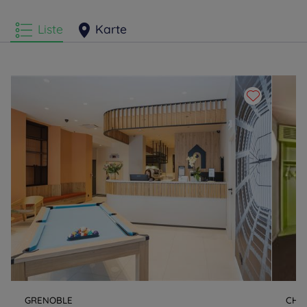
Hotels
Seyssins
Liste
Karte
GRENOBLE
CHA