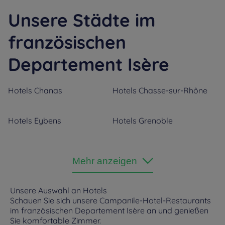
Unsere Städte im
französischen
Departement Isère
Hotels
Chanas
Hotels
Chasse-sur-Rhône
Hotels
Eybens
Hotels
Grenoble
Hotels
L’Isle-d’Abeau
Hotels
Le Fontanil
Mehr anzeigen
Hotels
Meylan
Hotels
Moirans
Unsere Auswahl an Hotels
Schauen Sie sich unsere Campanile-Hotel-Restaurants
im französischen Departement Isère an und genießen
Hotels
Saint Egrève
Hotels
Saint Martin
Sie komfortable Zimmer.
D'Hères