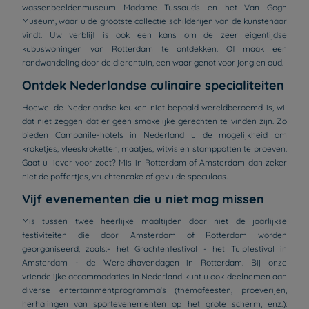
wassenbeeldenmuseum Madame Tussauds en het Van Gogh
Museum, waar u de grootste collectie schilderijen van de kunstenaar
vindt. Uw verblijf is ook een kans om de zeer eigentijdse
kubuswoningen van Rotterdam te ontdekken. Of maak een
rondwandeling door de dierentuin, een waar genot voor jong en oud.
Ontdek Nederlandse culinaire specialiteiten
Hoewel de Nederlandse keuken niet bepaald wereldberoemd is, wil
dat niet zeggen dat er geen smakelijke gerechten te vinden zijn. Zo
bieden Campanile-hotels in Nederland u de mogelijkheid om
kroketjes, vleeskroketten, maatjes, witvis en stamppotten te proeven.
Gaat u liever voor zoet? Mis in Rotterdam of Amsterdam dan zeker
niet de poffertjes, vruchtencake of gevulde speculaas.
Vijf evenementen die u niet mag missen
Mis tussen twee heerlijke maaltijden door niet de jaarlijkse
festiviteiten die door Amsterdam of Rotterdam worden
georganiseerd, zoals:- het Grachtenfestival - het Tulpfestival in
Amsterdam - de Wereldhavendagen in Rotterdam. Bij onze
vriendelijke accommodaties in Nederland kunt u ook deelnemen aan
diverse entertainmentprogramma’s (themafeesten, proeverijen,
herhalingen van sportevenementen op het grote scherm, enz.):