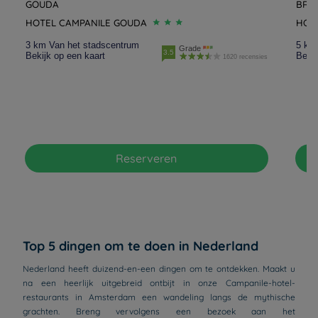
GOUDA
BRE
HOTEL CAMPANILE GOUDA
HOT
3 km Van het stadscentrum
5 km
Grade
3.5
Bekijk op een kaart
Bekij
1620 recensies
Reserveren
Top 5 dingen om te doen in Nederland
Nederland heeft duizend-en-een dingen om te ontdekken. Maakt u
na een heerlijk uitgebreid ontbijt in onze Campanile-hotel-
restaurants in Amsterdam een wandeling langs de mythische
grachten. Breng vervolgens een bezoek aan het