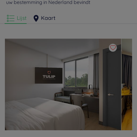
uw bestemming in Nederland bevindt
Hotels
s-Hertogenbosch
Hotels
Venlo
Lijst
Kaart
Hotels
Vlaardingen
Hotels
Zevenaar
Hotels
Zwolle