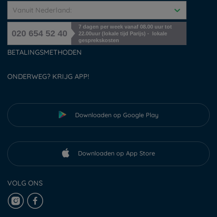
Vanuit Nederland:
7 dagen per week vanaf 08.00 uur tot
020 654 52 40
22.00uur (lokale tijd Parijs) - lokale
gesprekskosten
BETALINGSMETHODEN
ONDERWEG? KRIJG APP!
Downloaden op Google Play
Downloaden op App Store
VOLG ONS