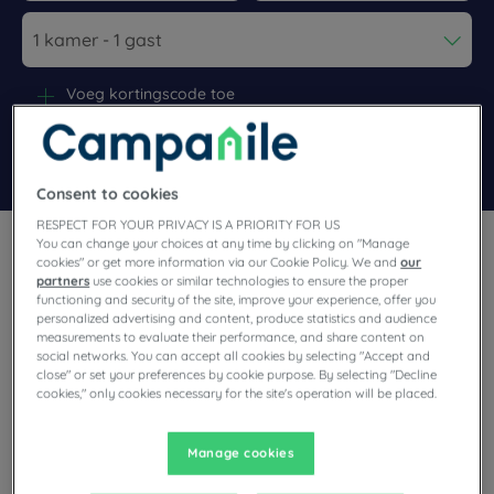
Navigate forward to interact with the calendar and select a dat
Navigate backward to interact wi
Voeg kortingscode toe
Zoek een hotel
Consent to cookies
RESPECT FOR YOUR PRIVACY IS A PRIORITY FOR US
You can change your choices at any time by clicking on "Manage
cookies" or get more information via our Cookie Policy. We and
our
partners
use cookies or similar technologies to ensure the proper
functioning and security of the site, improve your experience, offer you
personalized advertising and content, produce statistics and audience
Kom naar Nederland met onze prachtige kustlijn en
measurements to evaluate their performance, and share content on
historische steden. Boek deze maand een getaway in
social networks. You can accept all cookies by selecting "Accept and
close" or set your preferences by cookie purpose. By selecting "Decline
Amsterdam en ontdek de grachtengordel als 'Venetie van het
cookies," only cookies necessary for the site's operation will be placed.
Noorden'. Stop in de wereldberoemde kaasstad Gouda. Of
ontdek het bruisende Eindhoven, de lichtstad, in het zuiden
van het land. Wat je ook kiest, je bent van harte welkom in
Manage cookies
onze Campanile hotels!