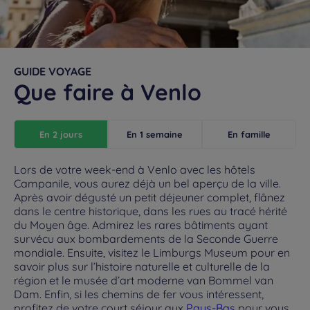
GUIDE VOYAGE
Que faire à Venlo
En 2 jours
En 1 semaine
En famille
Lors de votre week-end à Venlo avec les hôtels
Campanile, vous aurez déjà un bel aperçu de la ville.
Après avoir dégusté un petit déjeuner complet, flânez
dans le centre historique, dans les rues au tracé hérité
du Moyen âge. Admirez les rares bâtiments ayant
survécu aux bombardements de la Seconde Guerre
mondiale. Ensuite, visitez le Limburgs Museum pour en
savoir plus sur l’histoire naturelle et culturelle de la
région et le musée d’art moderne van Bommel van
Dam. Enfin, si les chemins de fer vous intéressent,
profitez de votre court séjour aux
Pays-Bas
pour vous