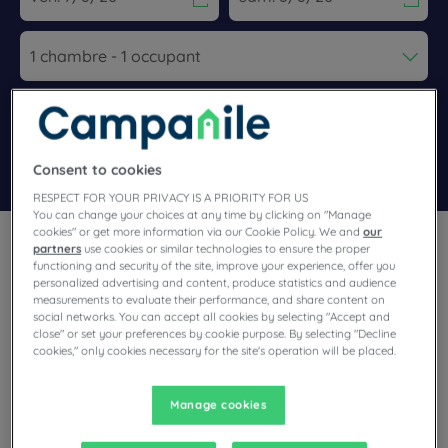
Navigate forward to interact with the calendar and select a dat
Navigate backward to interact wi
Ajouter un code
Rechercher
Consent to cookies
RESPECT FOR YOUR PRIVACY IS A PRIORITY FOR US
You can change your choices at any time by clicking on "Manage
cookies" or get more information via our Cookie Policy. We and
our
partners
use cookies or similar technologies to ensure the proper
functioning and security of the site, improve your experience, offer you
personalized advertising and content, produce statistics and audience
measurements to evaluate their performance, and share content on
social networks. You can accept all cookies by selecting "Accept and
Posez vos valises dans la province de Limbourg, au sud-est
close" or set your preferences by cookie purpose. By selecting "Decline
des Pays-Bas, dans la charmante ville de Venlo ! Située à la
cookies," only cookies necessary for the site's operation will be placed.
frontière allemande et proche de la Belgique, Venlo est
traversée par la Meuse. Grâce aux hôtels-restaurants
conviviaux Campanile, visitez la ville et sa région, puis
Manage cookies
reposez-vous dans votre chambre confortable. Parking et
salle de réunion faciliteront aussi votre séjour.