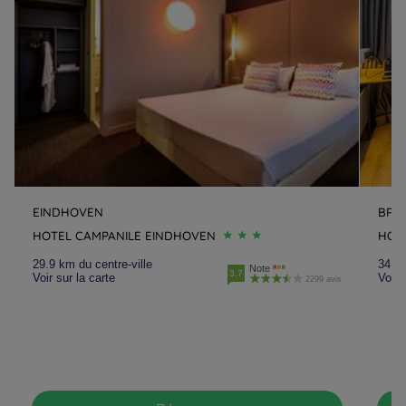
EINDHOVEN
BRE
HOTEL CAMPANILE EINDHOVEN
HOT
29.9 km du centre-ville
34 km
Note
3.7
Voir sur la carte
Voir 
2299 avis