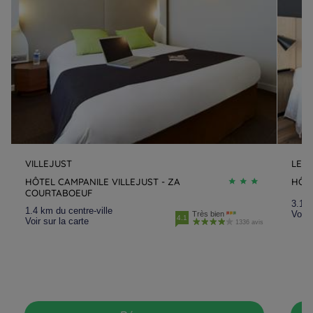
VILLEJUST
LES 
HÔTEL CAMPANILE VILLEJUST - ZA
HÔTE
COURTABOEUF
3.1 k
1.4 km du centre-ville
Voir 
Très bien
4.1
Voir sur la carte
1336 avis