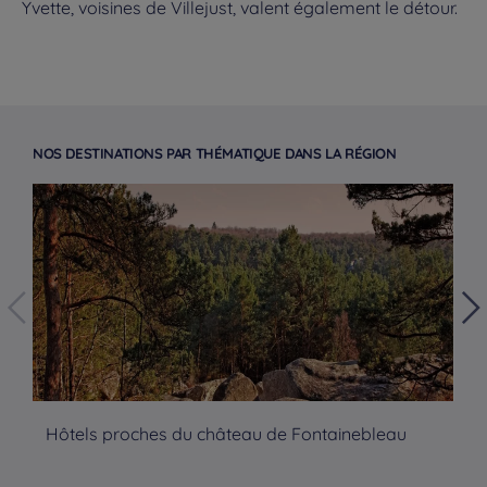
Yvette, voisines de Villejust, valent également le détour.
NOS DESTINATIONS PAR THÉMATIQUE DANS LA RÉGION
Hôtels proches du château de Fontainebleau
Hô
Hôtels à Paris
Hôtels à Bordeaux
Hôtels à Marseille