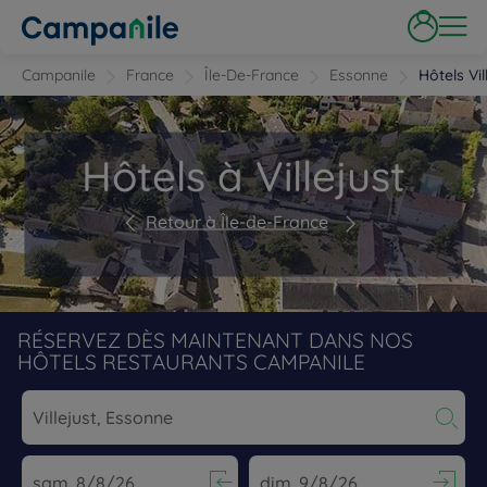
Campanile
France
Île-De-France
Essonne
Hôtels Vil
Hôtels à Villejust
Retour à Île-de-France
RÉSERVEZ DÈS MAINTENANT DANS NOS
HÔTELS RESTAURANTS CAMPANILE