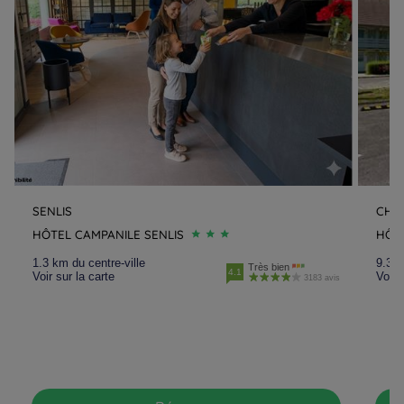
SENLIS
CHAN
HÔTEL CAMPANILE SENLIS
HÔTE
1.3 km du centre-ville
9.3 k
Très bien
4.1
Voir sur la carte
Voir 
3183 avis