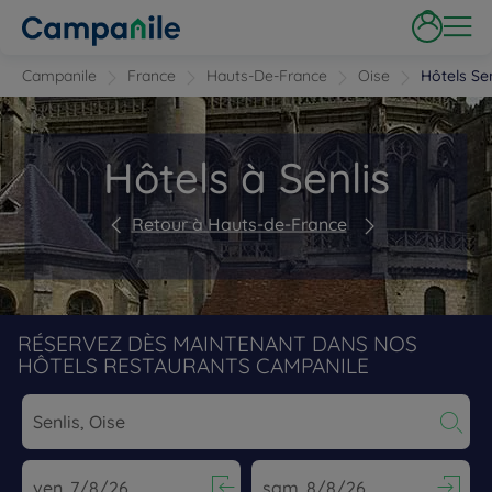
Campanile
France
Hauts-De-France
Oise
Hôtels Sen
Hôtels à Senlis
Retour à Hauts-de-France
RÉSERVEZ DÈS MAINTENANT DANS NOS
HÔTELS RESTAURANTS CAMPANILE