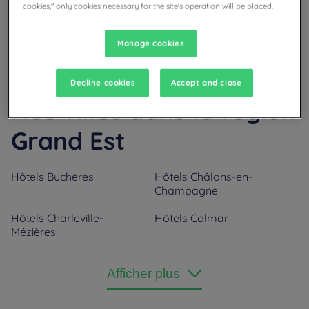
cookies," only cookies necessary for the site's operation will be placed.
professionnels, parking et salles de réunion simplifieront leur
organisation.
Manage cookies
Decline cookies
Accept and close
Nos villes dans la région
Grand Est
Hôtels
Buchères
Hôtels
Châlons-en-
Champagne
Hôtels
Charleville-
Hôtels
Colmar
Mézières
Hôtels
Dizy
Hôtels
Epernay
Afficher plus
Hôtels
Epinal
Hôtels
Essey