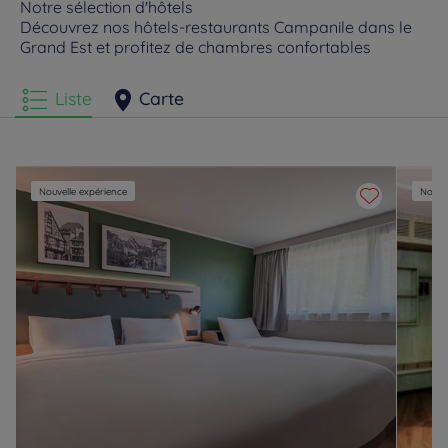
Notre sélection d'hôtels
Découvrez nos hôtels-restaurants Campanile dans le
Grand Est et profitez de chambres confortables
Hôtels
Geispolsheim
Hôtels
Haguenau
Liste
Carte
Hôtels
Illzach
Hôtels
Jouy-aux-Arches
Hôtels
Lingolsheim
Hôtels
Ludres
Nouvelle expérience
Nouvel
Hôtels
Lutterbach
Hôtels
Metz
Hôtels
Morschwiller-le-Bas
Hôtels
Mulhouse
Hôtels
Murigny
Hôtels
Nancy
Hôtels
Pont-à-Mousson
Hôtels
Reims