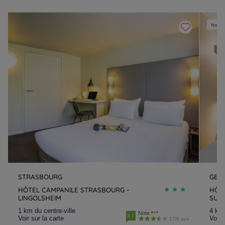
Nouvel
STRASBOURG
GEIS
HÔTEL CAMPANILE STRASBOURG -
HÔT
LINGOLSHEIM
SUD 
1 km du centre-ville
4 km 
Note
3.7
Voir sur la carte
Voir 
1738 avis