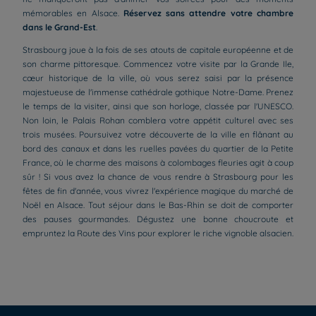
mémorables en Alsace.
Réservez sans attendre votre chambre
dans le Grand-Est
.
Strasbourg joue à la fois de ses atouts de capitale européenne et de
son charme pittoresque. Commencez votre visite par la Grande Ile,
cœur historique de la ville, où vous serez saisi par la présence
majestueuse de l'immense cathédrale gothique Notre-Dame. Prenez
le temps de la visiter, ainsi que son horloge, classée par l'UNESCO.
Non loin, le Palais Rohan comblera votre appétit culturel avec ses
trois musées. Poursuivez votre découverte de la ville en flânant au
bord des canaux et dans les ruelles pavées du quartier de la Petite
France, où le charme des maisons à colombages fleuries agit à coup
sûr ! Si vous avez la chance de vous rendre à Strasbourg pour les
fêtes de fin d'année, vous vivrez l'expérience magique du marché de
Noël en Alsace. Tout séjour dans le Bas-Rhin se doit de comporter
des pauses gourmandes. Dégustez une bonne choucroute et
Hôtels à Paris
empruntez la Route des Vins pour explorer le riche vignoble alsacien.
Hôtels à Bordeaux
Hôtels à Marseille
Hôtels à Amsterdam
Hôtels à La Rochelle
Hôtels à Annecy
Mentions légales