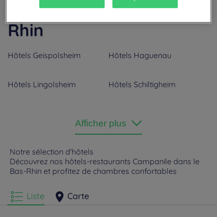
Nos villes dans le Bas-
Rhin
Hôtels
Geispolsheim
Hôtels
Haguenau
Hôtels
Lingolsheim
Hôtels
Schiltigheim
Hôtels
Strasbourg
Afficher plus
Notre sélection d'hôtels
Découvrez nos hôtels-restaurants Campanile dans le
Bas-Rhin et profitez de chambres confortables
Liste
Carte