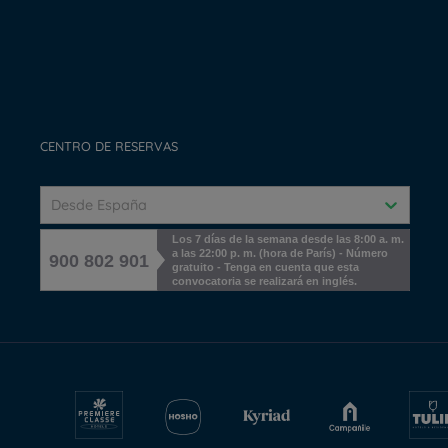
CENTRO DE RESERVAS
Desde España
Los 7 días de la semana desde las 8:00 a. m.
a las 22:00 p. m. (hora de París) - Número
900 802 901
gratuito - Tenga en cuenta que esta
convocatoria se realizará en inglés.