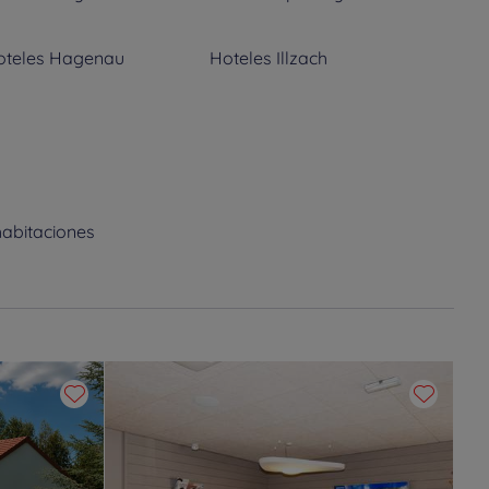
oteles
Hagenau
Hoteles
Illzach
oteles
Metz
Hoteles
Morschwiller-le-
Bas
oteles
Reims
Hoteles
Saint Martin-sur-
le-Pré
habitaciones
oteles
Sedán
Hoteles
Taissy
oteles
Vandoeuvre-lès-
Hoteles
Woippy
ancy