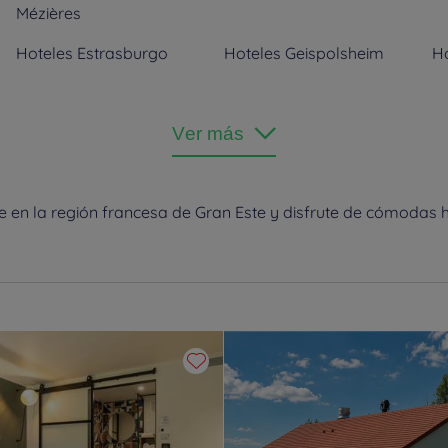
Mézières
Hoteles
Estrasburgo
Hoteles
Geispolsheim
H
Hoteles
Ludres
Hoteles
Lutterbach
H
Ver más
Hoteles
Nancy
Hoteles
Pont-à-Mousson
H
 en la región francesa de Gran Este y disfrute de cómodas 
Hoteles
Saint-Dizier
Hoteles
Schiltigheim
H
Hoteles
Tinqueux
Hoteles
Troyes
H
N