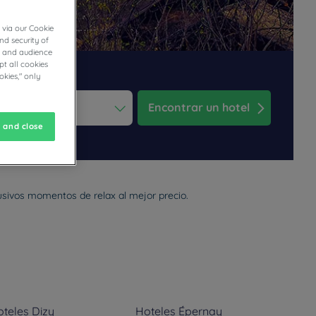
 via our Cookie
nd security of
cs and audience
t all cookies
okies," only
Encontrar un hotel
 and close
ess the question mark key to get the keyboard shortcuts for changi
dar and select a date. Press the question mark key to get the keyb
lusivos momentos de relax al mejor precio.
oteles
Dizy
Hoteles
Épernay