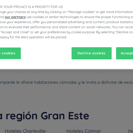
R YOUR PRIVACY IS A PRIORITY FOR US
nge your choices at any time by clicking on "Manage cookies" or get more information
and
our partners
use cookies or similar technologies to ensure the proper functioning a
prove your experience, offer you personalized advertising and content, produce statisti
s to evaluate their performance, and share content on social networks. You can accep
CAMPANILE
 "Accept and close" or set your preferences by cookie purpose. By selecting "Decline co
ssary for the site's operation will be placed.
 cookies
Decline cookies
Accept
vigate forward to interact with the calendar and select a date. Pr
Navigate backward to interact with the calen
ampanile le ofrece habitaciones cómodas y le invita a disfrutar de exc
a región Gran Este
Hoteles
Charleville-
Hoteles
Colmar
H