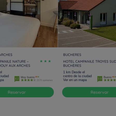
ARCHES
BUCHERES
PANILE NATURE –
HOTEL CAMPANILE TROYES SUD
JOUY AUX ARCHES
BUCHÈRES
el
1 km Desde el
ciudad
centro de la ciudad
Muy bueno
Bueno
4.2
3.9
apa
Ver en un mapa
2170 opiniones
Reservar
Reservar