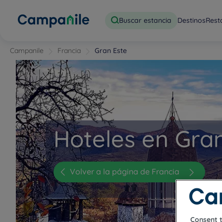
Buscar estancia
Destinos
Rest
Campanile
Francia
Gran Este
Hoteles en Gran
Volver a la página de Francia
Consent 