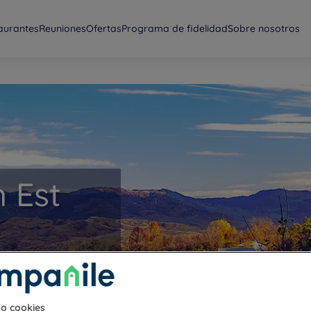
aurantes
Reuniones
Ofertas
Programa de fidelidad
Sobre nosotros
 Est
to cookies