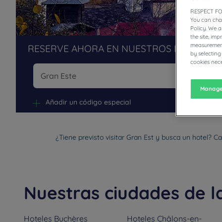
RESPECT FO
You can cha
Policy. We 
the site, im
measurement
RESERVE AHORA EN NUESTROS HOTELES 
by selecting
cookies nece
Manage
Na
Añadir un código especial
¿Tiene previsto visitar Gran Est y busca un hotel? C
Nuestras ciudades de l
Hoteles
Buchères
Hoteles
Châlons-en-