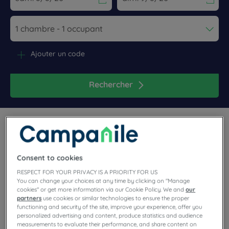
Navigate forward to interact with the calendar and select a dat
Navigate backward to interact wi
Ajouter un code
Rechercher
Consent to cookies
RESPECT FOR YOUR PRIVACY IS A PRIORITY FOR US
You can change your choices at any time by clicking on "Manage
cookies" or get more information via our Cookie Policy. We and
our
Vous cherchez un hôtel confortable et facile d’accès pour
partners
use cookies or similar technologies to ensure the proper
découvrir la Bretagne
tout en restant mobile pendant votre
functioning and security of the site, improve your experience, offer you
séjour ? Les hôtels Campanile vous proposent un cadre
personalized advertising and content, produce statistics and audience
fonctionnel qui convient aussi bien aux itinérances qu’aux
measurements to evaluate their performance, and share content on