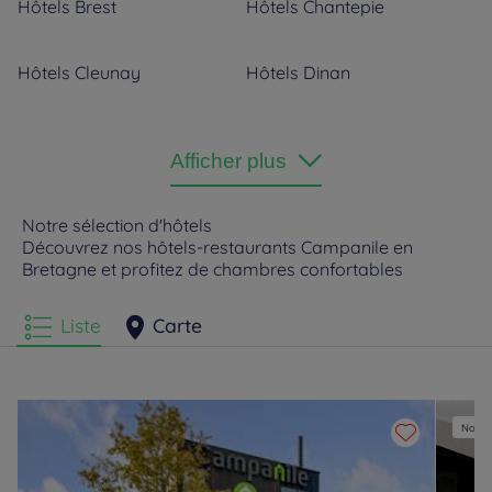
Hôtels
Brest
Hôtels
Chantepie
Hôtels
Cleunay
Hôtels
Dinan
Hôtels
Dinard
Hôtels
Fougères
Afficher plus
Hôtels
Gouesnou
Hôtels
Lanester
Notre sélection d'hôtels
Découvrez nos hôtels-restaurants Campanile en
Bretagne et profitez de chambres confortables
Hôtels
Langueux
Hôtels
Lorient
Liste
Carte
Hôtels
Morlaix
Hôtels
Quimper
Hôtels
Rennes
Hôtels
Saint Jouan Des
Guérets
Nouvel
Hôtels
Saint Martin Des
Hôtels
Saint-Brieuc
Champs