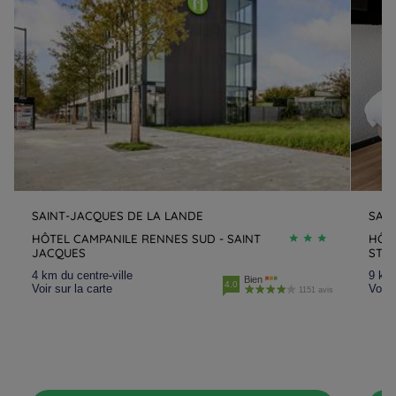
Hôtels
Saint-Malo
Hôtels
Taden
Hôtels
Tregueux
Hôtels
Vannes
SAINT-JACQUES DE LA LANDE
SAI
HÔTEL CAMPANILE RENNES SUD - SAINT
HÔTE
JACQUES
ST-
4 km du centre-ville
9 km 
Bien
4.0
Voir sur la carte
Voir 
1151 avis