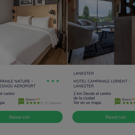
LANESTER
PANILE NATURE -
HOTEL CAMPANILE LORIENT -
ESNOU AEROPORT
LANESTER
l centro
2 km Desde el centro
de la ciudad
Bueno
Bueno
4.0
3.8
apa
Ver en un mapa
717 opiniones
Reservar
Reservar