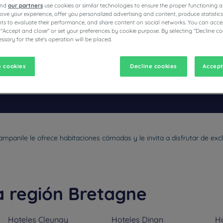
and
our partners
use cookies or similar technologies to ensure the proper functioning a
prove your experience, offer you personalized advertising and content, produce statisti
s to evaluate their performance, and share content on social networks. You can accep
 "Accept and close" or set your preferences by cookie purpose. By selecting "Decline co
ssary for the site's operation will be placed.
CAMPANILE
 cookies
Decline cookies
Accept
vigate forward to interact with the calendar and select a date. Pr
Navigate backward to interact with the calen
ampanile le ofrece habitaciones cómodas y le invita a disfrutar de ex
a región Bretagne
Hoteles
Cleunay
Hoteles
Dinan
H