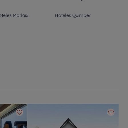
oteles
Morlaix
Hoteles
Quimper
oteles
Saint-Martin-des-
Hoteles
Taden
hamps