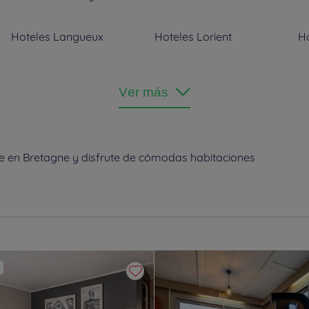
Hoteles
Langueux
Hoteles
Lorient
H
Hoteles
Saint-Jouan-des-
Hoteles
Saint-Malo
H
Guérets
Ver más
C
e en Bretagne y disfrute de cómodas habitaciones