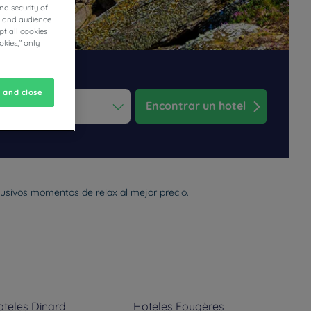
nd security of
cs and audience
t all cookies
okies," only
 and close
Encontrar un hotel
ess the question mark key to get the keyboard shortcuts for changi
dar and select a date. Press the question mark key to get the keyb
clusivos momentos de relax al mejor precio.
oteles
Dinard
Hoteles
Fougères