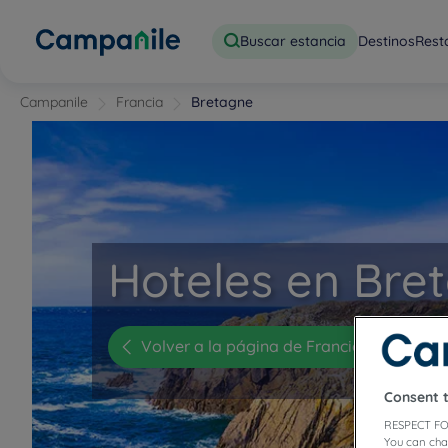
Buscar estancia
Destinos
Rest
Campanile
Francia
Bretagne
Hoteles en Bre
Volver a la página de Francia
Consent 
RESPECT FO
You can cha