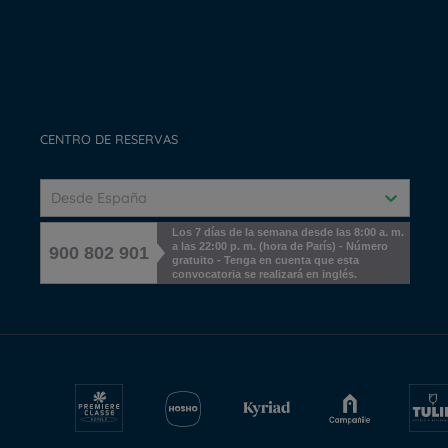
CENTRO DE RESERVAS
Desde España
Los 7 días de la semana desde las 8:00 a. m.
a las 22:00 p. m. (hora de París) - Número
900 802 901
gratuito - Tenga en cuenta que esta
convocatoria se realizará en inglés.