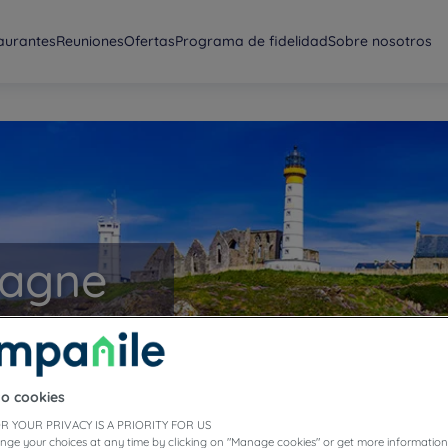
aurantes
Reuniones
Ofertas
Programa de fidelidad
Sobre nosotros
tagne
to cookies
R YOUR PRIVACY IS A PRIORITY FOR US
nge your choices at any time by clicking on "Manage cookies" or get more information