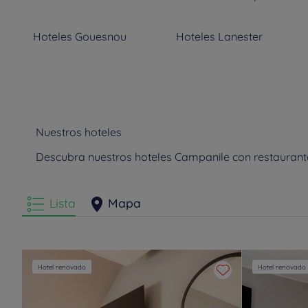
Hoteles
Gouesnou
Hoteles
Lanester
Hoteles
Rennes
Hoteles
Saint-Brieuc
Hoteles
Trégueux
Hoteles
Vannes
Nuestros hoteles
Descubra nuestros hoteles Campanile con restaurant
Lista
Mapa
Hotel renovado
Hotel renovado