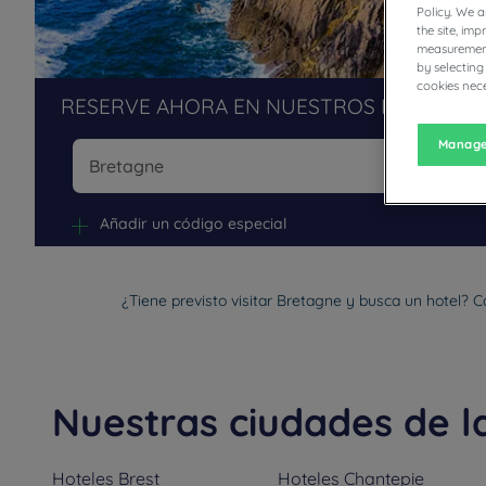
Policy. We 
the site, im
measurement
by selecting
cookies nece
RESERVE AHORA EN NUESTROS HOTELES 
Manage
Na
Añadir un código especial
¿Tiene previsto visitar Bretagne y busca un hotel? C
Nuestras ciudades de l
Hoteles
Brest
Hoteles
Chantepie