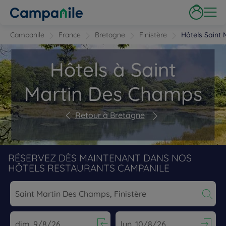
Campanile
France
Bretagne
Finistère
Hôtels Saint
Hôtels à Saint
Martin Des Champs
Retour à Bretagne
RÉSERVEZ DÈS MAINTENANT DANS NOS
HÔTELS RESTAURANTS CAMPANILE