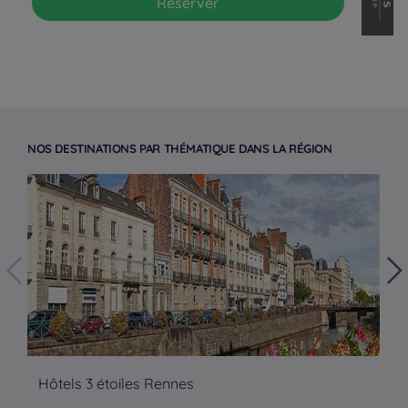
Réserver
NOS DESTINATIONS PAR THÉMATIQUE DANS LA RÉGION
Hôtels à Paris
Hôtels 3 étoiles Rennes
Hô
Hôtels à Bordeaux
Hôtels à Marseille