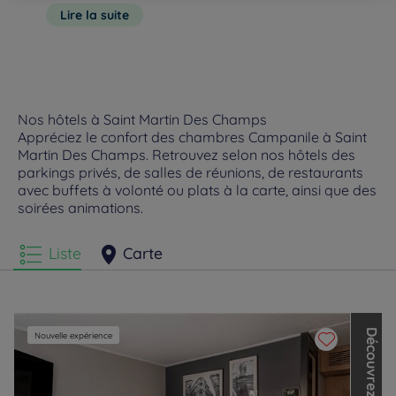
petit déjeuner complet sous forme de buffet à volonté dans la
vous y attendent. Après une longue journée, installez-vous à
Lire la suite
salle de notre restaurant. N’attendez plus, réservez dès à
la table d’un des restaurants de S
présent votre séjour dans l’un de nos établissements
Campanile.
Nos hôtels à Saint Martin Des Champs
Appréciez le confort des chambres Campanile à Saint
Martin Des Champs. Retrouvez selon nos hôtels des
parkings privés, de salles de réunions, de restaurants
avec buffets à volonté ou plats à la carte, ainsi que des
soirées animations.
Liste
Carte
D
é
c
o
u
v
r
e
z
l
e
s
a
u
t
r
e
s
m
a
r
q
u
e
s
d
e
L
o
u
v
r
e
H
o
t
e
l
s
G
r
o
u
Nouvelle expérience