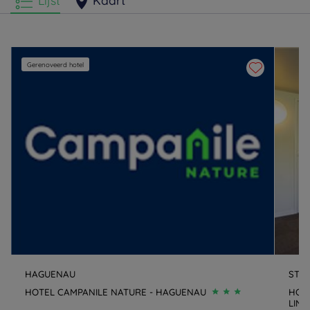
Lijst
Kaart
Gerenoveerd hotel
HAGUENAU
STR
HOTEL CAMPANILE NATURE - HAGUENAU
HOT
LIN