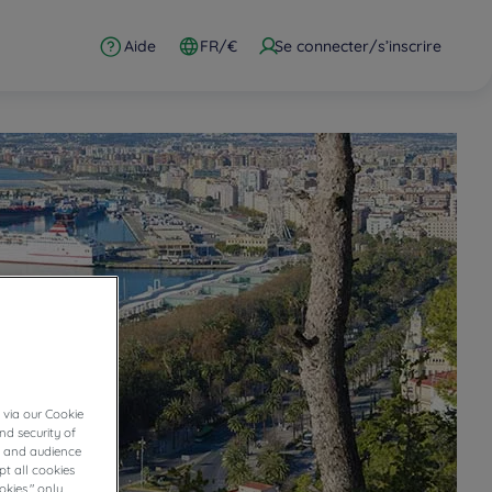
Aide
FR/€
Se connecter/s’inscrire
 via our Cookie
nd security of
cs and audience
t all cookies
okies," only