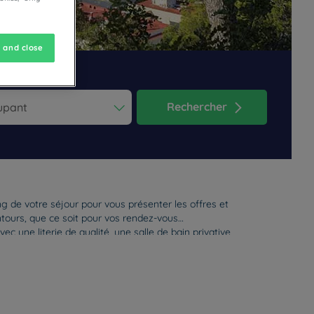
 and close
Rechercher
ess the question mark key to get the keyboard shortcuts for changi
dar and select a date. Press the question mark key to get the keyb
ng de votre séjour pour vous présenter les offres et
ntours, que ce soit pour vos rendez-vous
vec une literie de qualité, une salle de bain privative,
euse. Profitez d’un moment de détente à partager
our le travail ?
Les salles d