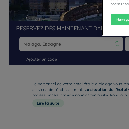
cookies nece
Manage
RÉSERVEZ DÈS MAINTENANT DANS NOS H
Na
Ajouter un code
Le personnel de votre hôtel étoilé à Malaga vous rés
services de l’établissement.
La situation de l’hôtel
v
professionnels comme pour visiter la ville. Pour la nu
un bureau, une TV et un accès au wifi. Du petit déje
Lire la suite
dans le confort des espaces conviviaux de l’établiss