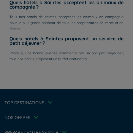
Quels hôtels à Saintes acceptent les animaux de
compagnie ?
Tous nos hôtels de saintes acceptent les animaux de compagnie
pour le plus grand bonheur de tous les propriétaires de chats et de
chiens.
Quels hôtels à Saintes proposent un service de
petit déjeuner ?
Parce qu’une bonne journée commence par un bon petit déjeuner,
Hôtels à Paris
tous nos hôtels proposent un buffet continental.
Hôtels à Bordeaux
Hôtels à Marseille
Hôtels à Amsterdam
Hôtels à La Rochelle
Hôtels à Annecy
Mentions légales
Hôtels à Strasbourg
Politique des données personnelles
Offre Évasion
TOP DESTINATIONS
Hôtels à Nantes
Tarif membre
Politique d'utilisation des cookies
Hôtels à Toulouse
Solutions pro
Conditions générales d'utilisation Flavours Instant Benefit
Ma réservation
NOS OFFRES
Famille
Conditions générales de vente
Réunions et événements
Sportifs
Conditions générales d'utilisation
A propos
PREPAREZ VOTRE SEJOUR