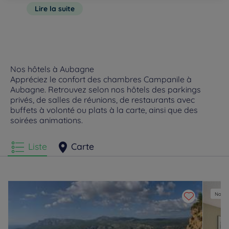
de travail, détendez-vous dans notre espace lounge, puis
impressionnante falaise aux tons orangés. Montez à son
Lire la suite
dégustez un plat gourmand dans notre salle de restaurant.
sommet afin d’admirer un panorama exceptionnel sur la ville,
Notre hôtel restaurant 3 étoiles a tout pour vous séduire.
les
calanqu
Nos hôtels à Aubagne
Appréciez le confort des chambres Campanile à
Aubagne. Retrouvez selon nos hôtels des parkings
privés, de salles de réunions, de restaurants avec
buffets à volonté ou plats à la carte, ainsi que des
soirées animations.
Liste
Carte
Nouvel