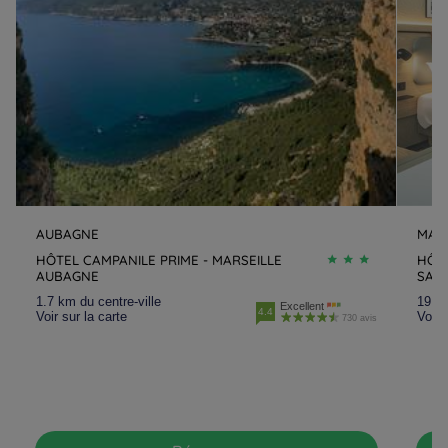
AUBAGNE
MARS
HÔTEL CAMPANILE PRIME - MARSEILLE
HÔTE
AUBAGNE
SAIN
1.7 km du centre-ville
19.6 
Excellent
4.4
Voir sur la carte
Voir 
730 avis