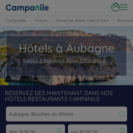
Campanile
France
Provence-Alpes-Côte-D’azur
Bouche
Hôtels à Aubagne
Retour à Provence-Alpes-Côte-d'Azur
RÉSERVEZ DÈS MAINTENANT DANS NOS
HÔTELS RESTAURANTS CAMPANILE