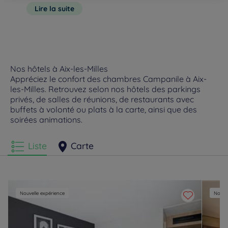
chefs vous proposent des plats réalisés avec des produits de
extraordinaire, son patrimoine exceptionnel, ses ruelles
Lire la suite
qualité et de préférence français. Vous avez envie de prendre
pavées... la ville a en effet de nombreux argument
l’air ? Notre établissement est situé non loin du parc
départemental de la Tour d’Arbois, l’idéal pour une balade.
Nos hôtels à Aix-les-Milles
Appréciez le confort des chambres Campanile à Aix-
les-Milles. Retrouvez selon nos hôtels des parkings
privés, de salles de réunions, de restaurants avec
buffets à volonté ou plats à la carte, ainsi que des
soirées animations.
Liste
Carte
Nouvelle expérience
Nouvel