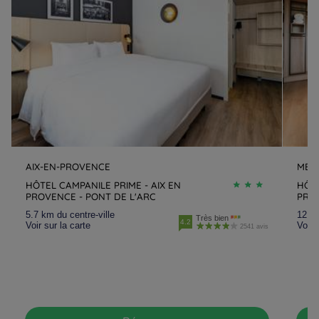
AIX-EN-PROVENCE
MEY
HÔTEL CAMPANILE PRIME - AIX EN
HÔTE
PROVENCE - PONT DE L'ARC
PRO
5.7 km du centre-ville
12.3 
Très bien
4.2
Voir sur la carte
Voir 
2541 avis